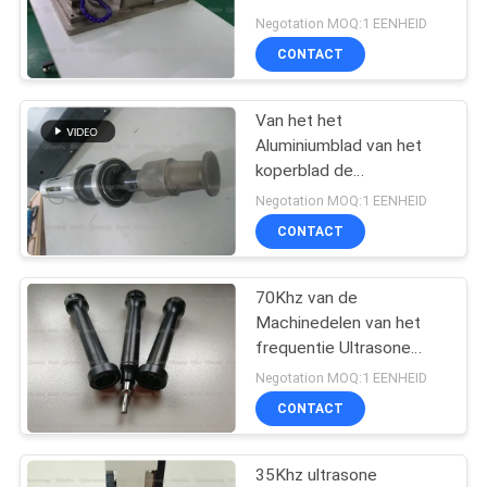
Metaallassen en
Negotation MOQ:1 EENHEID
Aluminiumblad
PRIVACYBELEID
CONTACT
Van het het
Aluminiumblad van het
koperblad de
Handbediende Ultrasone
Negotation MOQ:1 EENHEID
Lasser, het Broodjes
CONTACT
Ultrasone Machine
Plakkend van de
Aluminiumbuis
70Khz van de
Machinedelen van het
frequentie Ultrasone
Lassen Antenne 0.15mm
Negotation MOQ:1 EENHEID
het Inlegsel van de
CONTACT
Koperdraad aan Plastic
Blad
35Khz ultrasone