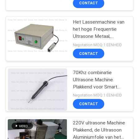
Frequentie
NEEM
CONTACT
CONTACT
Het Lassenmachine van
MET
het hoge Frequentie
ONS
Ultrasone Metaal,
OP
Koperdraad die Ultrasone
Negotation MOQ:1 EENHEID
Machine Plakkend voor
CONTACT
IC-Kaart last
NIEUWS
70Khz combinatie
Ultrasone Machine
GEVALLEN
Plakkend voor Smart
Card-Antenne het
Negotation MOQ:1 EENHEID
Inbedden
OFFERTE
CONTACT
AANVRAGEN
220V ultrasone Machine
Plakkend, de Ultrasoon
SITEMAP
Aluminiumfolie van het