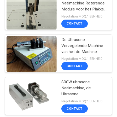
Naaimachine Roterende
Module voor het Plakken
van Nonwovens Films en
Negotation MOQ:1 EENHEID
Textiel
CONTACT
De Ultrasone
Verzegelende Machine
van het de Machine
Naadloze Ultrasone
Negotation MOQ:1 EENHEID
Lassen van de hoge
CONTACT
Frequentietrilling
800W ultrasone
Naaimachine, de
Ultrasone
Milieuvriendelijke
Negotation MOQ:1 EENHEID
Machine van het
CONTACT
Stoffenlassen