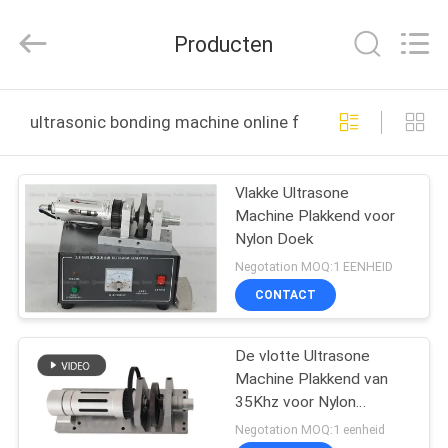
Qianrong
Automation
Equipment
Producten
Co.,Ltd.
All
Rights
Reserved.
THUIS
ultrasonic bonding machine online fabricage
PRODUCTEN
Vlakke Ultrasone
Machine Plakkend voor
OVER
Nylon Doek
ONS
Negotation MOQ:1 EENHEID
CONTACT
FABRIEKSTOCHT
De vlotte Ultrasone
Machine Plakkend van
KWALITEITSCONTROLE
35Khz voor Nylon
Stoffen Hoge
Negotation MOQ:1 eenheid