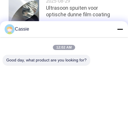
2025-08-29
Ultrasoon spuiten voor
optische dunne film coating
Cassie
Terug naar boven
12:02 AM
Good day, what product are you looking for?
populaire categorieën
Alle
Ultrasoon 
Ultrasone 
Metaallassen
Spuitcoatingsmachine
Ultrasone 
Ultrasone 
Indiumcoating
Sonochemie 
Apparatuur
Ultrasone 
Het Ultrasone 
Smeltbehandeling
Bijgestane 