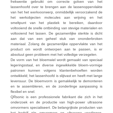
frekwentie gebruikt om correcte golven van het
lassenhoofd over te brengen aan de lassenoppervlakte
van het het werkvoorwerp, onmiddellijk veroorzakend de
het werkobjecten molecules aan wrijving en het
smeltpunt van het plastiek te bereiken, daardoor
voltooiend de snelle ontbinding van stevige materialen en
voltooiend het lassen. De gezamenlijke sterkte is dicht
aan dat van een geheel stuk van ononderbroken
materiaal. Zolang de gezamenlijke oppervlakte van het
product om wordt ontworpen aan te passen, is er
absoluut geen probleem met het volledige verzegelen.
De vorm van het bloemwiel wordt gemaakt van speciaal
legeringsstaal, en diverse ingewikkelde bloem-vormige
patronen kunnen volgens klantenbehoeften worden
ontwikkeld; het lassenhoofd is slijtvast en heeft met lange
levensuur. De bloemvorm is gemakkelijk te demonteren
en te assembleren, en de zonderlinge aanpassing is
flexibel en snel.
QRsonic is een professionele fabrikant die zich in het
onderzoek en de productie van high-power ultrasone
omvormers specialiseert. De belangrijkste producten van
het bedrijf zijn omvormers en ultrasone voedingen.