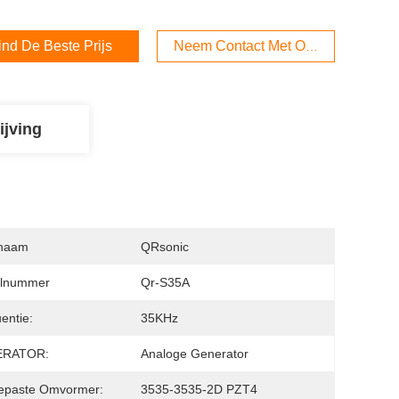
ind De Beste Prijs
Neem Contact Met Ons Op
ijving
naam
QRsonic
lnummer
Qr-S35A
entie:
35KHz
ERATOR:
Analoge Generator
epaste Omvormer:
3535-3535-2D PZT4