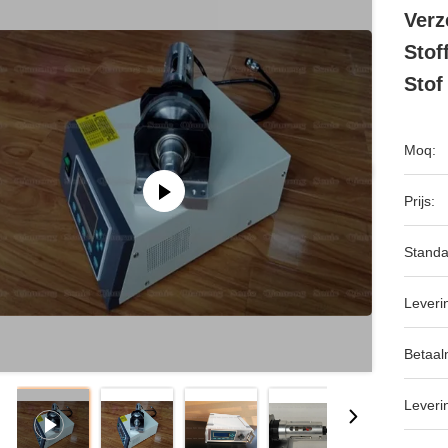
Verz
Stof
Stof
Moq:
Prijs:
Standa
Leveri
Betaal
Leveri