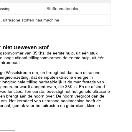
ssing:
Stoffenmaterialen
n
, 
ultrasone stoffen naaimachine
r niet Geweven Stof
lingsomvormer van 35Khz, de eerste hulp, uit één stuk
longitudinaal-trillingsomvormer, de eerste hulp, uit één
entrumbout.
ge Wisselstroom om, en brengt het dan aan ultrasone
rgieomzetting, dat de inputelektrische energie in
itudinale trilling herhaaldelijk is de manifestatie van
de generator wordt aangedreven, die 35K is. En de afstand
wee functies. Ten eerste, bevestigt het het gehele ultrasone
 en brengt aan de hoorn over. De hoorn vergroot dan de
ing om. Het kerndeel van ultrasone naaimachine heeft de
iaal, gemak voor het uitrusten en gebruiken, klein in