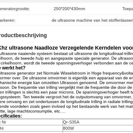
eneratorgrootte:
250*200*430mm
Toepa
arkeren:
de ultrasone machine van het stoffenlasse
roductbeschrijving
hz ultrasone Naadloze Verzegelende Kerndelen voo
ultrasone naaiende systeem bestaat uit ultrasone de longitudinaal-tril
elhoorn, de tweede hulp en aangepaste speciale generator. De ultrasone 
 cirkelhoorn, wordt de tweede spanningsverhoger verbonden aan de c
 werkt het?
ltrasone generator zet Normale Wisselstroom in Hoge frequency&volta
rmer over. De ultrasone omvormer is eigenlijk een apparaat van de ene
anische energie kan omzetten Ultrasoon genoemd. De omvormer met long
asoon. De frequentie van trilling vergelijkt met de frequentie die door 
en trillingen is slechts een paar microns. De spanningsverhoger heeft t
lingssysteem. Ten tweede vergroot het de outputomvang van omvormer,
ere omvang en zet ondertussen de longitudinale trilling in radiale trill
ende voordelen zoals geen invloed op het bestaande werk van het mater
tte, lage machtsconsumptie, etc….
cificaties:
t Nr
Qr-S35A
ht
800W