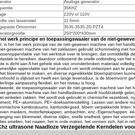
erator
Analoge generator
quentie
35KHZ
age
220V of 110V
dte van lassenwiel
11.5mm
gepaste Omvormer
3535-3535-2D PZT4
eratorgrootte
250*200*430mm
het werk principe en toepassingswaaier van de niet-gewev
t, is het het werk principe van de niet-geweven machine van het handt
iet-geweven machine van het zaklassen gebruikt schommeling met hog
assenoppervlakte van het werkstuk over te brengen, dat onmiddellijk d
plastiek te bereiken, daardoor voltooiend de snelle ontbinding van het 
kte is dicht aan A het gehele stuk van ononderbroken materiaal volled
menlijke oppervlakte van het product om wordt ontworpen aan te passe
het bloemwiel te maken, en diverse ingewikkelde bloempatronen kunne
enhoofd is slijtvast en heeft een lange levensduur, is de bloemvorm g
erlinge aanpassing flexibel, en het niveau is hoog.
tweede, de toepassingswaaier van de niet-geweven machine van het 
iet-geweven machine van het handtaslassen wordt hoofdzakelijk gebru
et winkelen zakken. Het wordt ook gebruikt in chemische vezeldoek, n
ment, PE+-aluminium, PE+-doeksamenstelling. Lassen van andere mate
enmachine kantkostuums, kantondergoed, bloem verpakkende linten, ten
ven maskers, motorfietskappen, ambachten, enz.-Eigenschappen: één
anging van bloemwiel, diverse stijlen, snelle snelheid, geen het voor
ties smelten, het naaien, het in orde maken, het vormen zich, het in r
hz ultrasone Naadloze Verzegelende Kerndelen voo