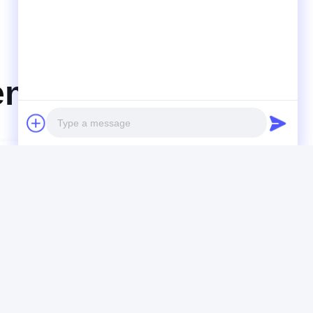
en
Photo
Video Call
Audio Call