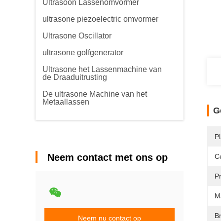
Ultrasoon Lassenomvormer
ultrasone piezoelectric omvormer
Ultrasone Oscillator
ultrasone golfgenerator
Ultrasone het Lassenmachine van
de Draaduitrusting
De ultrasone Machine van het
Metaallassen
G
P
Neem contact met ons op
Ce
P
M
B
Neem nu contact op