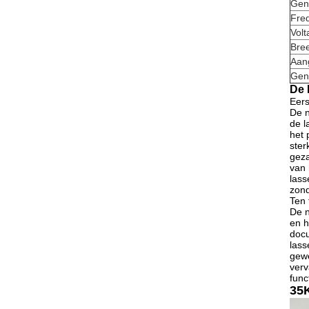
Gen
Fre
Volt
Bree
Aan
Gen
De 
Eers
De n
de l
het 
ster
geza
van 
lass
zond
Ten 
De n
en h
docu
lass
gewe
verv
func
35K