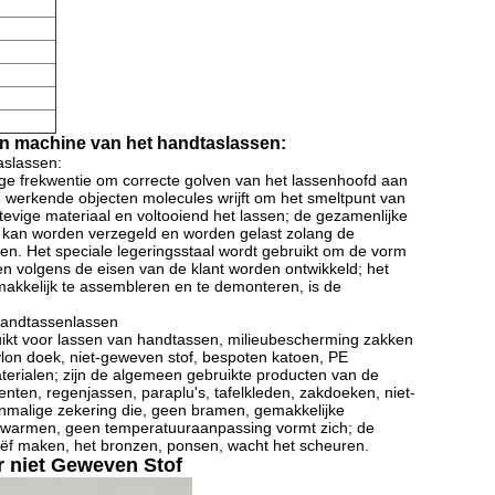
en machine van het handtaslassen:
aslassen:
e frekwentie om correcte golven van het lassenhoofd aan
e werkende objecten molecules wrijft om het smeltpunt van
stevige materiaal en voltooiend het lassen; de gezamenlijke
ig kan worden verzegeld en worden gelast zolang de
n. Het speciale legeringsstaal wordt gebruikt om de vorm
n volgens de eisen van de klant worden ontwikkeld; het
emakkelijk te assembleren en te demonteren, is de
handtassenlassen
ikt voor lassen van handtassen, milieubescherming zakken
ylon doek, niet-geweven stof, bespoten katoen, PE
rialen; zijn de algemeen gebruikte producten van de
ten, regenjassen, paraplu's, tafelkleden, zakdoeken, niet-
malige zekering die, geen bramen, gemakkelijke
verwarmen, geen temperatuuraanpassing vormt zich; de
eliëf maken, het bronzen, ponsen, wacht het scheuren.
r niet Geweven Stof