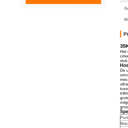
G
M
P
35K
Het 
cirk
stuk
Hoe
De u
omvo
mech
ultr
tuss
tril
grot
volg
groo
Spe
Pun
Mac