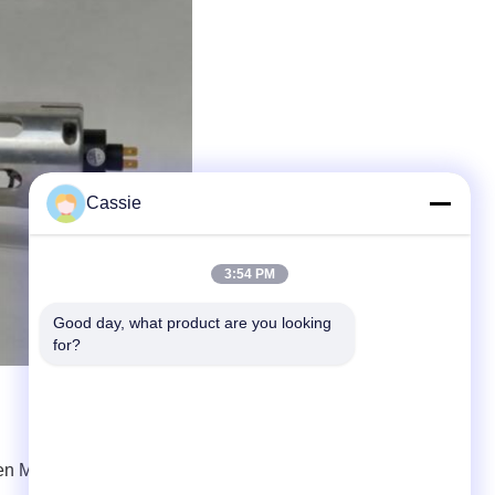
Cassie
3:54 PM
Good day, what product are you looking 
for?
ken Machine
,