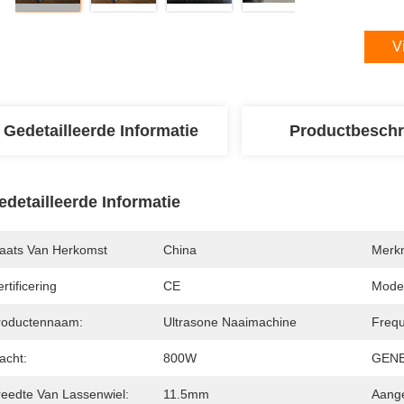
V
Gedetailleerde Informatie
Productbeschr
edetailleerde Informatie
laats Van Herkomst
China
Merk
rtificering
CE
Mode
roductennaam:
Ultrasone Naaimachine
Frequ
acht:
800W
GEN
reedte Van Lassenwiel:
11.5mm
Aang