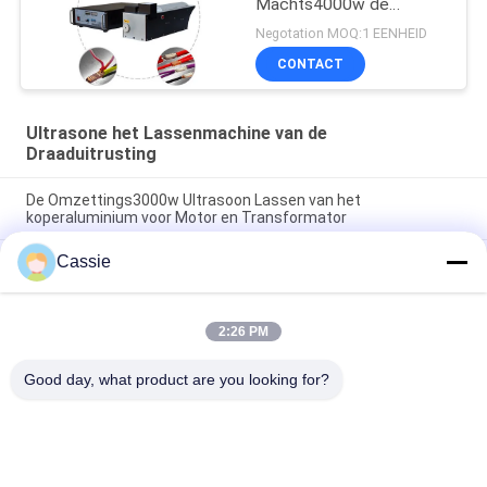
Machts4000w de
Ultrasone Draad
Negotation MOQ:1 EENHEID
CONTACT
Ultrasone het Lassenmachine van de
Draaduitrusting
De Omzettings3000w Ultrasoon Lassen van het
koperaluminium voor Motor en Transformator
Cassie
20Khz ultrasone het Lassenmachine van de Draaduitrusting
voor het Lassen Elektro de Verbindingsproces van de
Koperdraad
2:26 PM
De Ultrasone klank van de koperlasser 20Khz zonder Extra
Lasapparaatmaterialen
Good day, what product are you looking for?
populaire categorieën
Alle
Ultrasoon 
Ultrasone 