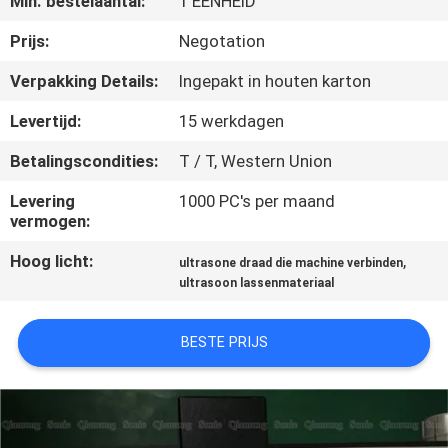
Min. bestelaantal:
1 EENHEID
NEEM
CONTACT
Prijs:
Negotation
MET
Verpakking Details:
Ingepakt in houten karton
ONS
Levertijd:
15 werkdagen
OP
Betalingscondities:
T / T, Western Union
Levering
1000 PC's per maand
NIEUWS
vermogen:
Hoog licht:
,
ultrasone draad die machine verbinden
GEVALLEN
ultrasoon lassenmateriaal
OFFERTE
BESTE PRIJS
AANVRAGEN
SITEMAP