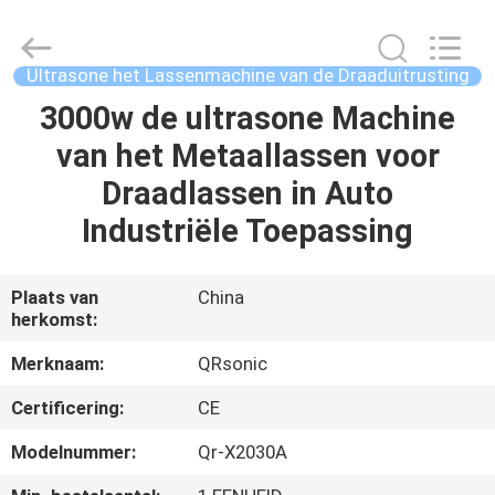
Qianrong
Automation
Equipment
Co.,Ltd.
All
Ultrasone het Lassenmachine van de Draaduitrusting
Rights
Reserved.
3000w de ultrasone Machine
THUIS
van het Metaallassen voor
PRODUCTEN
Draadlassen in Auto
Industriële Toepassing
OVER
ONS
Plaats van
China
herkomst:
FABRIEKSTOCHT
Merknaam:
QRsonic
Certificering:
CE
KWALITEITSCONTROLE
Modelnummer:
Qr-X2030A