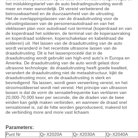
het mislukkingstarief van de auto bedradingsuitrusting wordt
meer en meer wanordelijk. Dit vereist verbeterend de
betrouwbaarheid en de duurzaamheid van de uitrusting.
Het de overlappingslassen van de draaduitrusting voor de
uitrustingslassen van de personenautodraad en van het
vleklassen plan voor autodraad rust terminal (koperdraad en van
de koperdraad het solderen, de terminal van de koperaanraking
en koperdraad solderen, koperschakelaar en kabeldraad die
solderen) uit. Het lassen van de draaduitrusting van de auto
wordt veranderd in het recentste ultrasone lassen van de
draaduitrusting. Dit is het lassenprocédé dat in de
draaduitrusting wordt gebruikt van high-end auto's in Europa en
Amerika. De draaduitrusting van de auto wordt gelast door
ultrasone technologie: de draaduitrusting heeft goede kwaliteit,
verandert de draaduitrusting niet de metaalstructuur, kijkt de
draaduitrusting mooi, en de draaduitrusting is sterk en
bevredigend. Na lassen, wordt geen verwerking vereist, en het
stroomsoldeersel wordt niet vereist. Het principe van ultrasoon
lassen is dat de vorm de sensatiefrequentie kan verklaren van
20,000-70,000 keer per seconde, die de draden van de twee
einden kan gelijk maken verbinden, en wanneer de draad snel
sensationeel is, zal de hitte worden geproduceerd, makend tot
de verbinding more and more vast lichaam.
Parameters:
Punt Nr
Qr-X2020A
Qr-X2030A
Qr-X2040A