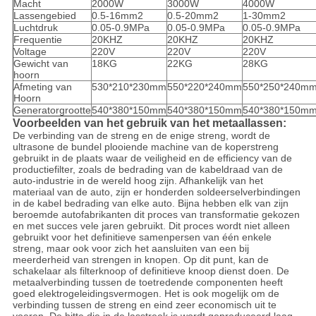
Macht
2000W
3000W
4000W
Lassengebied
0.5-16mm2
0.5-20mm2
1-30mm2
Luchtdruk
0.05-0.9MPa
0.05-0.9MPa
0.05-0.9MPa
Frequentie
20KHZ
20KHZ
20KHZ
Voltage
220V
220V
220V
Gewicht van
18KG
22KG
28KG
hoorn
Afmeting van
530*210*230mm
550*220*240mm
550*250*240m
Hoorn
Generatorgrootte
540*380*150mm
540*380*150mm
540*380*150m
Voorbeelden van het gebruik van het metaallassen:
De verbinding van de streng en de enige streng, wordt de
ultrasone de bundel plooiende machine van de koperstreng
gebruikt in de plaats waar de veiligheid en de efficiency van de
productiefilter, zoals de bedrading van de kabeldraad van de
auto-industrie in de wereld hoog zijn. Afhankelijk van het
materiaal van de auto, zijn er honderden soldeerselverbindingen
in de kabel bedrading van elke auto. Bijna hebben elk van zijn
beroemde autofabrikanten dit proces van transformatie gekozen
en met succes vele jaren gebruikt. Dit proces wordt niet alleen
gebruikt voor het definitieve samenpersen van één enkele
streng, maar ook voor zich het aansluiten van een bij
meerderheid van strengen in knopen. Op dit punt, kan de
schakelaar als filterknoop of definitieve knoop dienst doen. De
metaalverbinding tussen de toetredende componenten heeft
goed elektrogeleidingsvermogen. Het is ook mogelijk om de
verbinding tussen de streng en eind zeer economisch uit te