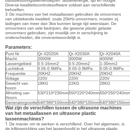
basisbesturingselementwijzen: lassenenergie, tijd en hoogte.
Diverse kwaliteitscontrolesoftware voldoet aan verschillende
behoeften.
3.
De machines van het metaallassen gebruiken de omvormers
van uitstekende kwaliteit: zoals 20kHz-omvormers, moeten zij
ladingen van meer dan 3kw kunnen lange tijd weerstaan. De
omvormers van vele bedrijven, die gewone plastic gelaste
omvormers gebruiken, zijn moeilijk om in verschijning te
onderscheiden, die onverantwoordelijk is.
Parameters:
Punt Nr
Qr-X2020A
Qr-X2030A
Qr-X2040A
Macht
2000W
3000W
4000W
Lassengebied
0.5-16mm2
0.5-20mm2
1-30mm2
Luchtdruk
0.05-0.9MPa
0.05-0.9MPa
0.05-0.9MPa
Frequentie
20KHZ
20KHZ
20KHZ
Voltage
220V
220V
220V
Gewicht van
18KG
22KG
28KG
hoorn
Afmeting van
530*210*230mm
550*220*240mm
550*250*240m
Hoorn
Generatorgrootte
540*380*150mm
540*380*150mm
540*380*150m
Wat zijn de verschillen tussen de ultrasone machines
van het metaallassen en ultrasone plastic
lassenmachines?
1.
De manier om te werken is verschillend. Over het algemeen, is
de trillingsrichting van het lassenhoofd in het ultrasone plastic