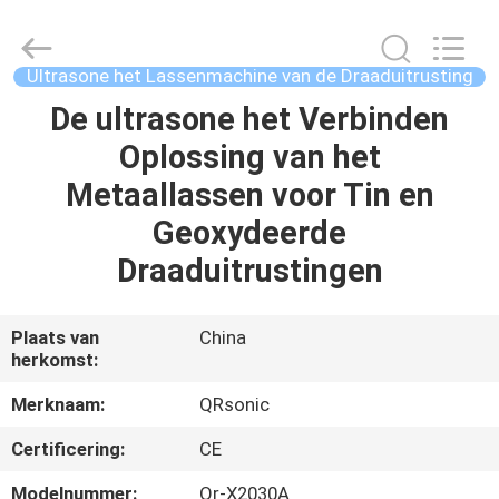
Qianrong
Automation
Equipment
Co.,Ltd.
All
Ultrasone het Lassenmachine van de Draaduitrusting
Rights
Reserved.
De ultrasone het Verbinden
THUIS
Oplossing van het
PRODUCTEN
Metaallassen voor Tin en
Geoxydeerde
OVER
Draaduitrustingen
ONS
Plaats van
China
herkomst:
FABRIEKSTOCHT
Merknaam:
QRsonic
KWALITEITSCONTROLE
Certificering:
CE
Modelnummer:
Qr-X2030A