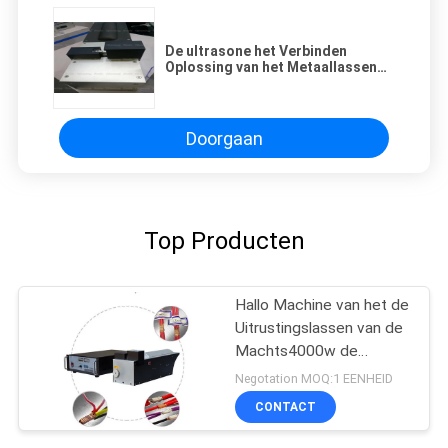
De ultrasone het Verbinden
Oplossing van het Metaallassen
voor Tin en Geoxydeerde
Draaduitrustingen
Doorgaan
Top Producten
Hallo Machine van het de
Uitrustingslassen van de
Machts4000w de
Ultrasone Draad
Negotation MOQ:1 EENHEID
CONTACT