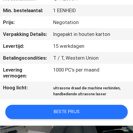
NEEM
Min. bestelaantal:
1 EENHEID
CONTACT
MET
Prijs:
Negotation
ONS
Verpakking Details:
Ingepakt in houten karton
OP
Levertijd:
15 werkdagen
Betalingscondities:
T / T, Western Union
NIEUWS
Levering
1000 PC's per maand
vermogen:
GEVALLEN
Hoog licht:
,
ultrasone draad die machine verbinden
handbediende ultrasone lasser
OFFERTE
AANVRAGEN
BESTE PRIJS
SITEMAP