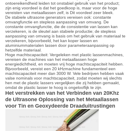
ontoereikendheid leiden tot onstabiel gebruik van het product;
zijn enig voordeel is dat het goedkoop is, maar voor de hoge
vereisten van metaallassen zelf, is Dit voordeel zeer bleek.
De stabiele ultrasone generators vereisen ook: constante
omvangfunctie en stepless aanpassing van omvang. De
constante omvangfunctie, die de consistentie van lassen kan
verzekeren, is de sleutel aan stabiele productie; de stepless
aanpassing van omvang is basis om het gebruik van materiaal te
verzekeren, bijvoorbeeld, het kan koper lassen en
aluminiummaterialen lassen door parameteraanpassing op
hetzelfde materiaal.
Hoge machtscapaciteit: Vergeleken met plastic lassenmachines,
vereisen de machines van het metaallassen hoge
energiedichtheid, en moeten vrij hoge machtscapaciteit hebben.
Bijvoorbeeld, vereist een 20 kHzmachine fundamenteel een
machtscapaciteit meer dan 3000 W. Vele bedrijven hebben vaak
valse nominals voor machtscapaciteit, zodat moeten wij slechts
hen met de plastic lassers vergelijken die zij hebben gemaakt,
omdat de plastic lasser te hoog is ongelooflijk te zijn.
Het verstrekken van het Verbinden van 20Khz
de Ultrasone Oplossing van het Metaallassen
voor Tin en Geoxydeerde Draaduitrustingen