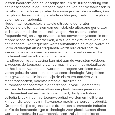
lassen loodrecht aan de lassenpositie, en de trillingsrichting van
het lassenhoofd in de ultrasone machine van het metaallassen is
parallel met de lassenpositie. In sommige speciale gevallen, kan
het plastic lassen ook in parallelle richtingen, zoals dunne plastic
delen worden gebruikt.
Hoge machtscapaciteit, stabiele ultrasone generator:
De eerste eis ten aanzien van een stabiele ultrasone generator
is: het automatische frequentie volgen. Het automatische
frequentie volgen zorgt ervoor dat het omvormersysteem in een
resonerende staat kan werken, d.w.z. de maximumomvang van
het lashoofd. De frequentie wordt automatisch gevolgd, wordt de
vorm vervangen en de frequentie wordt niet vereist om te
werken, die de basiseis ten aanzien van metaallassen is. Het
materiaal met regelbare inductantie en
handfrequentieaanpassing kan niet aan de vereisten voldoen.
2.
wegens de toepassing van de machine van het metaallassen
op het lassen van metaal, worden de hogere vereisten naar
voren gebracht voor ultrasoon lassentechnologie. Vergeleken
met gewoon plastic lassen, zijn de eisen ten aanzien van
machtscapaciteit, machtsdichtheid, stabiliteit en
automatiseringscontrole niet hetzelfde. niveau. Momenteel,
keuren de binnenlandse ultrasone plastic lassengenerators
fundamenteel self-excited kringen goed, die typisch door
volledig-brugkringen vertegenwoordigd worden en helft-brug
kringen die algemeen in Taiwanese machines worden gebruikt.
De opmerkelijke eigenschap is dat er een stemmende inductor
is. Als de bestaande rijpe technologie voor plastic lassen direct
wordt overgebracht naar metaallassen, zal zijn technische