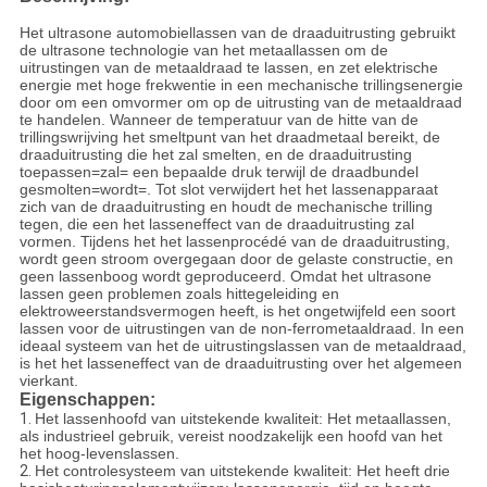
Het ultrasone automobiellassen van de draaduitrusting gebruikt
de ultrasone technologie van het metaallassen om de
uitrustingen van de metaaldraad te lassen, en zet elektrische
energie met hoge frekwentie in een mechanische trillingsenergie
door om een omvormer om op de uitrusting van de metaaldraad
te handelen. Wanneer de temperatuur van de hitte van de
trillingswrijving het smeltpunt van het draadmetaal bereikt, de
draaduitrusting die het zal smelten, en de draaduitrusting
toepassen=zal= een bepaalde druk terwijl de draadbundel
gesmolten=wordt=. Tot slot verwijdert het het lassenapparaat
zich van de draaduitrusting en houdt de mechanische trilling
tegen, die een het lasseneffect van de draaduitrusting zal
vormen. Tijdens het het lassenprocédé van de draaduitrusting,
wordt geen stroom overgegaan door de gelaste constructie, en
geen lassenboog wordt geproduceerd. Omdat het ultrasone
lassen geen problemen zoals hittegeleiding en
elektroweerstandsvermogen heeft, is het ongetwijfeld een soort
lassen voor de uitrustingen van de non-ferrometaaldraad. In een
ideaal systeem van het de uitrustingslassen van de metaaldraad,
is het het lasseneffect van de draaduitrusting over het algemeen
vierkant.
Eigenschappen:
1.
Het lassenhoofd van uitstekende kwaliteit: Het metaallassen,
als industrieel gebruik, vereist noodzakelijk een hoofd van het
het hoog-levenslassen.
2.
Het controlesysteem van uitstekende kwaliteit: Het heeft drie