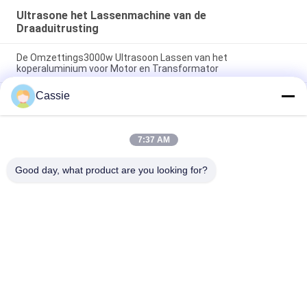
Ultrasone het Lassenmachine van de
Draaduitrusting
De Omzettings3000w Ultrasoon Lassen van het
koperaluminium voor Motor en Transformator
Cassie
20Khz ultrasone het Lassenmachine van de Draaduitrusting
voor het Lassen Elektro de Verbindingsproces van de
Koperdraad
7:37 AM
De Ultrasone klank van de koperlasser 20Khz zonder Extra
Lasapparaatmaterialen
Good day, what product are you looking for?
populaire categorieën
Alle
Ultrasoon 
Ultrasone 
Metaallassen
Spuitcoatingsmachine
Ultrasone 
Ultrasone 
Indiumcoating
Sonochemie 
Apparatuur