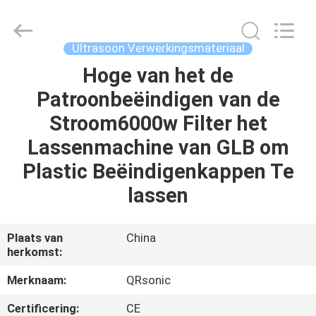
Qianrong
Automation
Equipment
Co.,Ltd.
All
Ultrasoon Verwerkingsmateriaal
Rights
Reserved.
Hoge van het de
THUIS
Patroonbeëindigen van de
PRODUCTEN
Stroom6000w Filter het
Lassenmachine van GLB om
OVER
Plastic Beëindigenkappen Te
ONS
lassen
FABRIEKSTOCHT
Plaats van
China
herkomst:
KWALITEITSCONTROLE
Merknaam:
QRsonic
Certificering:
CE