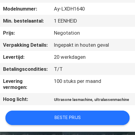
NEEM
Modelnummer:
Ay-LXDH1640
CONTACT
Min. bestelaantal:
1 EENHEID
MET
ONS
Prijs:
Negotation
OP
Verpakking Details:
Ingepakt in houten geval
Levertijd:
20 werkdagen
NIEUWS
Betalingscondities:
T/T
GEVALLEN
Levering
100 stuks per maand
vermogen:
Hoog licht:
,
OFFERTE
Ultrasone lasmachine
ultralassenmachine
AANVRAGEN
BESTE PRIJS
SITEMAP