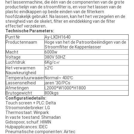
het lassenmachine, die één van de componenten van de grote
productielijn van de stroomfilter is, en voor het lassen van de
plastic eindkappen op beide einden van de filterkern
hoofdzakelijk gebruikt. Na lassen, kan het het verzegelen en de
stevigheid van de skelet, filter en einddekking van de filter
effectief verzekeren.
Technische Parameters:
Punt Nr
Ay-LXDH1640
Productennaam
Hoge van het de Patroonbeëindigen van de
Stroomfilter de Kappenlasser
Macht
6000w
Voltage
380V 50HZ
Luchtdruk
6Kg/c㎡
Het verwarmen
±2℃
Nauwkeurigheid
Temperatuurwaaier
Normal~ 400℃
Lassensnelheid
jaren '30/PCs
Afmetingen
L2000*W1000*H1800
Brutogewicht
800kgs
Configuratiedetails:
Touch screen + PLC: Delta
Stroomonderbreker: LG
Thermostaat: Winpark
In vaste toestand: Shimadan
Gidsspoor, schuif: HIWIN
Hulpapplicances: IDEC
Pneumatische componenten: Airtec