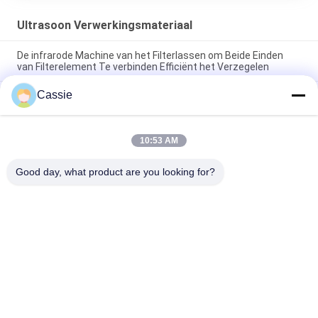
Ultrasoon Verwerkingsmateriaal
De infrarode Machine van het Filterlassen om Beide Einden
van Filterelement Te verbinden Efficiënt het Verzegelen
Cassie
3000w het Lassenmachine die van de capsulefilter effectief
de Huisvesting van de Capsulefilter verzegelen
3000W heet Smeltings Verzegelend Lassen van Plastic
10:53 AM
Beëindigenkappen voor het Vouwen van de Productielijn van
het Filterlassen
Good day, what product are you looking for?
populaire categorieën
Alle
Ultrasoon 
Ultrasone 
Metaallassen
Spuitcoatingsmachine
Ultrasone 
Ultrasone 
Indiumcoating
Sonochemie 
Apparatuur