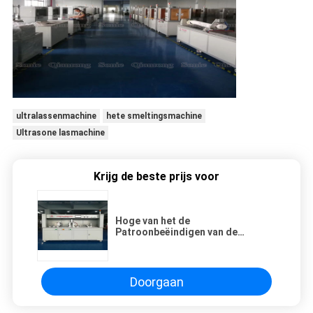
ultralassenmachine
hete smeltingsmachine
Ultrasone lasmachine
Krijg de beste prijs voor
Hoge van het de
Patroonbeëindigen van de
Stroom6000w Filter het
Lassenmachine van GLB om
Plastic Beëindigenkappen Te
lassen
Doorgaan