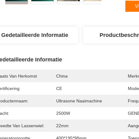
V
Gedetailleerde Informatie
Productbeschr
edetailleerde Informatie
laats Van Herkomst
China
Merk
rtificering
CE
Mode
roductennaam:
Ultrasone Naaimachine
Frequ
acht:
2500W
GEN
reedte Van Lassenwiel:
22mm
Aang
eneratorgrootte:
400*195*98mm
Toepa