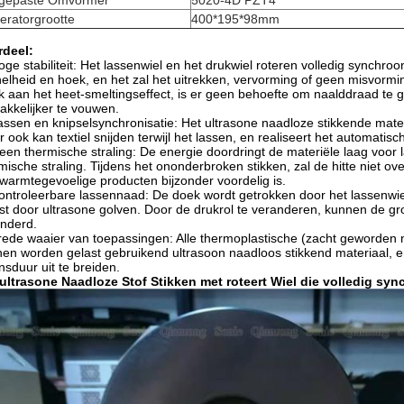
gepaste Omvormer
5020-4D PZT4
eratorgrootte
400*195*98mm
rdeel:
oge stabiliteit: Het lassenwiel en het drukwiel roteren volledig synchroo
nelheid en hoek, en het zal het uitrekken, vervorming of geen misvormin
 aan het heet-smeltingseffect, is er geen behoefte om naalddraad te ge
kkelijker te vouwen.
assen en knipselsynchronisatie: Het ultrasone naadloze stikkende materi
 ook kan textiel snijden terwijl het lassen, en realiseert het automatis
een thermische straling: De energie doordringt de materiële laag voor la
mische straling. Tijdens het ononderbroken stikken, zal de hitte niet 
warmtegevoelige producten bijzonder voordelig is.
ontroleerbare lassennaad: De doek wordt getrokken door het lassenwiel
st door ultrasone golven. Door de drukrol te veranderen, kunnen de gr
nderd.
rede waaier van toepassingen: Alle thermoplastische (zacht geworden n
en worden gelast gebruikend ultrasoon naadloos stikkend materiaal, 
nsduur uit te breiden.
ultrasone Naadloze Stof Stikken met roteert Wiel die volledig sy