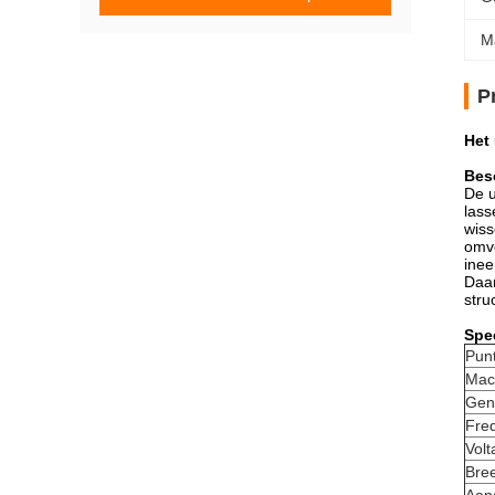
M
P
Het 
Besc
De u
lass
wiss
omvo
inee
Daar
stru
Spec
Pun
Mac
Gen
Fre
Volt
Bree