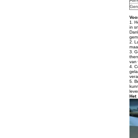
Aan
Gen
Voo
1.
H
in s
Dank
gema
2.
L
maar
3.
G
ther
van 
4.
C
gela
vera
5.
B
kunn
leve
Het 