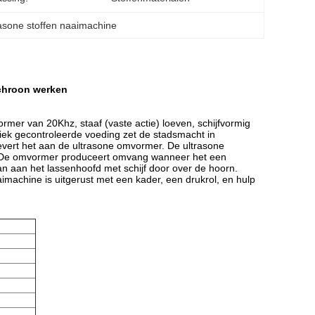
rasone stoffen naaimachine
nchroon werken
mer van 20Khz, staaf (vaste actie) loeven, schijfvormig
ek gecontroleerde voeding zet de stadsmacht in
vert het aan de ultrasone omvormer. De ultrasone
e. De omvormer produceert omvang wanneer het een
dan aan het lassenhoofd met schijf door over de hoorn.
aimachine is uitgerust met een kader, een drukrol, en hulp