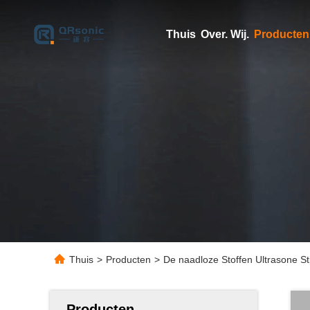
Thuis
Over. Wij.
Producten
Thuis
>
Producten
>
De naadloze Stoffen Ultrasone St
Producten