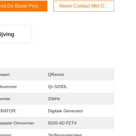
ind De Beste Prijs
Neem Contact Met Ons Op
ijving
naam
QRsonic
lnummer
Qr-S20DL
entie:
20kHz
ERATOR:
Digitale Generator
epaste Omvormer:
5020-4D PZT4
ssing:
Stoffenmaterialen