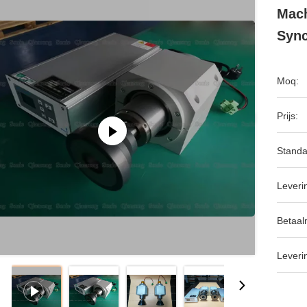
Mach
Syn
Moq:
Prijs:
Standa
Leveri
Betaal
Leveri