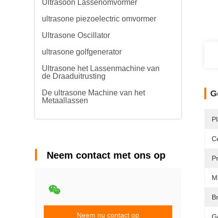
Ultrasoon Lassenomvormer
ultrasone piezoelectric omvormer
Ultrasone Oscillator
ultrasone golfgenerator
Ultrasone het Lassenmachine van
de Draaduitrusting
De ultrasone Machine van het
G
Metaallassen
P
Ce
Neem contact met ons op
P
M
B
Neem nu contact op
G