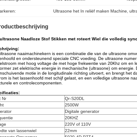
arkeren:
Ultrasone het In reliëf maken Machine
, 
ult
roductbeschrijving
ultrasone Naadloze Stof Stikken met roteert Wiel die volledig sy
hrijving:
ltrasone naaimachinekern is een combinatie die van de ultrasone omvor
enhoofd en ondersteunend speciale CNC voeding. De ultrasone numeri
elstroom met hoog voltage de met hoge frekwentie van 20Khz om en le
rmer zet elektrische energie in mechanische (ultrasone) om energi
nschuivende motie in de longitudinale richting uitvoert, en brengt het 
om is het lassenhoofd met schijf gelast, en een volledige ultrasone na
cturele en controlecomponenten.
ificaties:
t Nr
Qr-S20DL
ht
2500W
erator
Digitale generator
quentie
20KHZ
age
220V of 110V
dte van lassenwiel
22mm