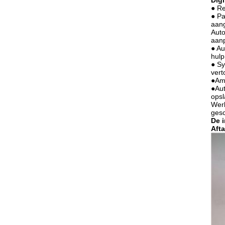
Digi
● Re
● Pa
aan
Auto
aan
● Au
hulp
● Sy
vert
●Amp
●Aut
opsl
Werk
gesc
De 
Aft