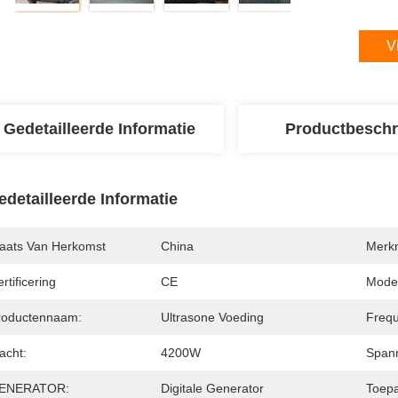
V
Gedetailleerde Informatie
Productbeschr
edetailleerde Informatie
laats Van Herkomst
China
Merk
rtificering
CE
Mode
roductennaam:
Ultrasone Voeding
Frequ
acht:
4200W
Spann
ENERATOR:
Digitale Generator
Toepa