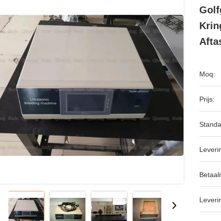
Golf
Krin
Afta
Moq:
Prijs:
Standa
Leveri
Betaal
Leveri