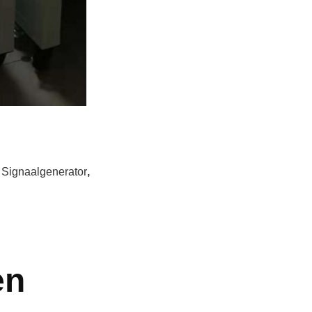
 Signaalgenerator
,
en