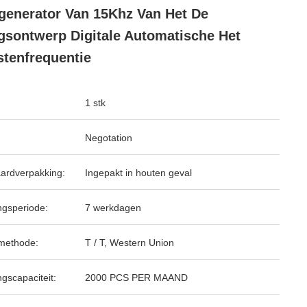
generator Van 15Khz Van Het De
gsontwerp Digitale Automatische Het
stenfrequentie
1 stk
Negotation
ardverpakking:
Ingepakt in houten geval
ngsperiode:
7 werkdagen
methode:
T / T, Western Union
ngscapaciteit:
2000 PCS PER MAAND