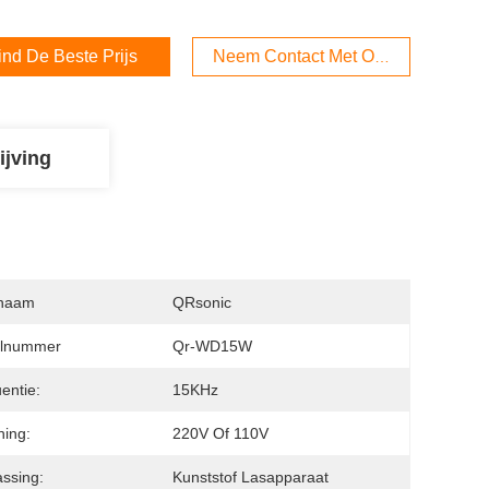
ind De Beste Prijs
Neem Contact Met Ons Op
ijving
naam
QRsonic
lnummer
Qr-WD15W
entie:
15KHz
ing:
220V Of 110V
ssing:
Kunststof Lasapparaat