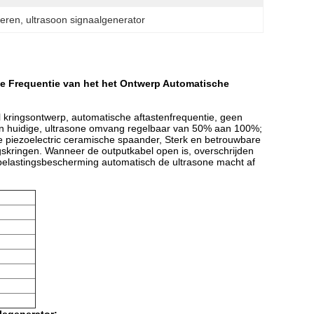
ceren
, 
ultrasoon signaalgenerator
one Frequentie van het het Ontwerp Automatische
al kringsontwerp, automatische aftastenfrequentie, geen
en huidige, ultrasone omvang regelbaar van 50% aan 100%;
 piezoelectric ceramische spaander, Sterk en betrouwbare
skringen. Wanneer de outputkabel open is, overschrijden
rbelastingsbescherming automatisch de ultrasone macht af