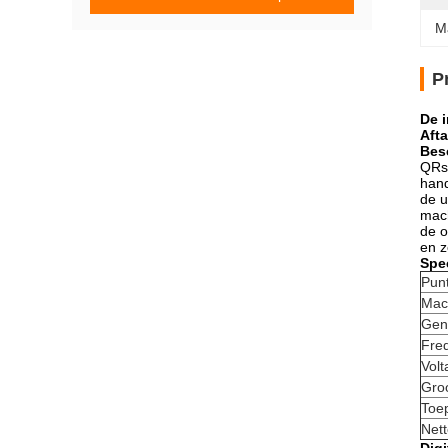
M
P
De 
Aft
Besc
QRso
hand
de u
mach
de o
en z
Spec
Pun
Mac
Gen
Fre
Volt
Gro
Toe
Nett