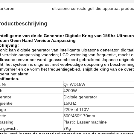
arkeren:
ultrasone correcte golf die apparaat produ
roductbeschrijving
intelligente van de de Generator Digitale Kring van 15Khz Ultras
asten Geen Hand Vereiste Aanpassing
hrijving:
nic kan digitale generator van Intelligente ultrasone generator, digita
 vereiste aanpassing voorzien; LCD vertoning van frequentie, macht 
ltrasone omvormer wordt geassembleerd gebruikend Japanse originele
t; het systeem is uitgerust met veelvoudige opsporing en bescherming
mvormer en de vorm het frequentiegebied, snijdt de kring van de ove
oemt het alarm.
ificaties:
t Nr
Qr-WD15W
ht
4200W
erator
Digitale generator
quentie
15KHZ
age
220V of 110V
otte
300*450*170mm
passing
Plastic Lassenmachine
o gewicht
7Kg