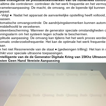
tale intelligente de prestatieskenmerken van de numerieke contro
altime die controleren: controleer de het werk frequentie en het ver
rameteraanpassing: De macht, de omvang, en de lopende tijd kunnen i
gepast.
-Volgt ●: Nadat het apparaat de aanvankelijke opstelling heeft voltooi
passen.
tomatische omvangcontrole: De aandrijvingskenmerken kunnen autom
middelhoofd te verzekeren.
steembescherming: Wanneer de generator speciale omstandigheden o
oningsalarm om het systeem tegen schade te beschermen.
litude aanpassing: De omvang kan tijdens het het werk proces word
omatic onderzoeksfrequentie: Het kan de optimale het werk frequenti
aan.
 het niet Resonerende van de staat ● (gedwongen trilling): Het kan in
hikt voor speciale ultrasone toepassingen.
intelligente van de de Generator Digitale Kring van 15Khz Ultras
asten Geen Hand Vereiste Aanpassing