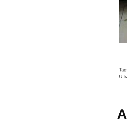
Tag
Ult
A