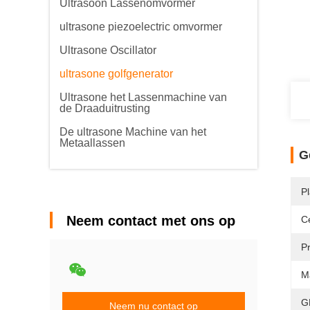
Ultrasoon Lassenomvormer
ultrasone piezoelectric omvormer
Ultrasone Oscillator
ultrasone golfgenerator
Ultrasone het Lassenmachine van
de Draaduitrusting
De ultrasone Machine van het
Metaallassen
G
P
Neem contact met ons op
Ce
P
M
G
Neem nu contact op