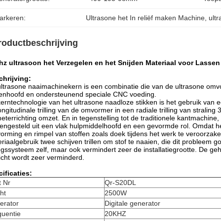
arkeren:
Ultrasone het In reliëf maken Machine
, 
ult
roductbeschrijving
hz ultrasoon het Verzegelen en het Snijden Materiaal voor Lasse
hrijving:
ltrasone naaimachinekern is een combinatie die van de ultrasone omvor
enhoofd en ondersteunend speciale CNC voeding.
erntechnologie van het ultrasone naadloze stikken is het gebruik van ee
ongitudinale trilling van de omvormer in een radiale trilling van stralin
eterrichting omzet. En in tegenstelling tot de traditionele kantmachine
ngesteld uit een vlak hulpmiddelhoofd en een gevormde rol. Omdat het 
orming en rimpel van stoffen zoals doek tijdens het werk te veroorzake
riaalgebruik twee schijven trillen om stof te naaien, die dit probleem go
lingssysteem zelf, maar ook vermindert zeer de installatiegrootte. De g
cht wordt zeer verminderd.
ificaties:
t Nr
Qr-S20DL
ht
2500W
erator
Digitale generator
quentie
20KHZ