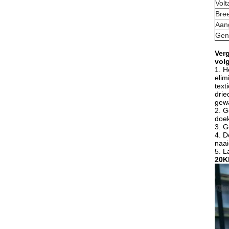
Volt
Bree
Aan
Gen
Verg
vol
1.
H
elim
text
drie
gewa
2.
G
doek
3.
G
4.
D
naai
5.
L
20K