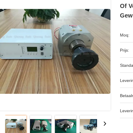
Of V
Gew
Moq:
Prijs:
Standa
Leveri
Betaal
Leveri