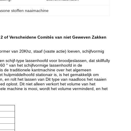
rasone stoffen naaimachine
n 2 of Verscheidene Comités van niet Geweven Zakken
mer van 20Khz, staaf (vaste actie) loeven, schijfvormig
n schijf-type lassenhoofd voor broodjeslassen, dat skillfully
g 360 ° van het schijfvormige lassenhoofd in de
, is de traditionele kantmachine over het algemeen
hulpmiddelhoofd stationair is, is het gemakkelijk om
n, en rolt het lassen van Dit type van naadloos het naaien
ed oplost. Dit niet alleen verkort het volume van het
ehele machine is mooi, wordt het volume verminderd, en het