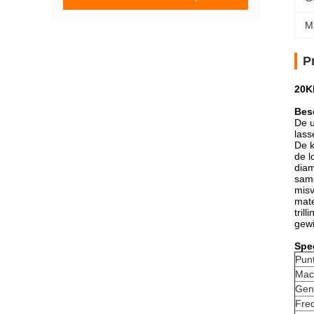
M
P
20K
Besc
De u
lass
De k
de l
diam
same
misv
mate
tril
gewi
Spec
Pun
Mac
Gen
Fre