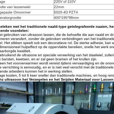
age
220V of 110V
dte van lassenwiel
22mm
gepaste Omvormer
5020-4D PZT4
eratorgrootte
400*195*98mm
eleken met het traditionele naald-type getelegrafeerde naaien, h
gende voordelen:
et gebruiken van ultrasoon lassen, die de behoefte die aan naald en d
ineren verandert, zonder de gebroken verbindingen van het traditionel
iel. Het stikken speelt ook een decoratieve rol. De sterke adhesie, kan wa
dimensioneel hulpeffect op de oppervlakte bereiken, snelle het werk s
arborgde kwaliteit.
ebruikend de ultrasone en speciale verwerking van het staalwiel, zulle
 barsten, kwetsen, en er zal geen bramen of het krullen zijn.
een het voorverwarmen wordt vereist tijdens vervaardiging en de ononde
e verrichting is eenvoudig, en er is niet veel verschil met de traditio
ende arbeiders kunnen het in werking stellen.
age kosten, 5 tot 6 keer sneller dan traditionele machines, en hoog re
hz ultrasoon het Verzegelen en het Snijden Materiaal voor Lasse