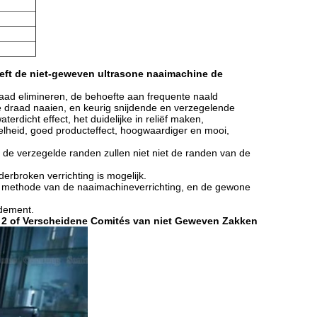
eeft de niet-geweven ultrasone naaimachine de
raad elimineren, de behoefte aan frequente naald
e draad naaien, en keurig snijdende en verzegelende
terdicht effect, het duidelijke in reliëf maken,
nelheid, goed producteffect, hoogwaardiger en mooi,
n de verzegelde randen zullen niet niet de randen van de
rbroken verrichting is mogelijk.
nele methode van de naaimachineverrichting, en de gewone
ndement.
n 2 of Verscheidene Comités van niet Geweven Zakken