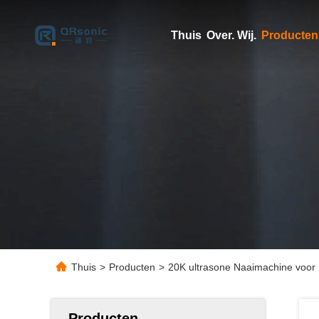
Thuis
Over. Wij.
Producten
Thuis
>
Producten
>
20K ultrasone Naaimachine voor
Producten