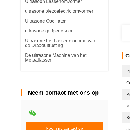
Ultrasoon Lassenomvormer
ultrasone piezoelectric omvormer
Ultrasone Oscillator
ultrasone golfgenerator
Ultrasone het Lassenmachine van
de Draaduitrusting
De ultrasone Machine van het
G
Metaallassen
P
Ce
Neem contact met ons op
P
M
B
Neem nu contact op
G