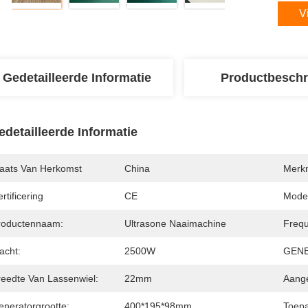
V
Gedetailleerde Informatie
Productbeschr
edetailleerde Informatie
laats Van Herkomst
China
Merk
rtificering
CE
Mode
roductennaam:
Ultrasone Naaimachine
Frequ
acht:
2500W
GEN
reedte Van Lassenwiel:
22mm
Aang
eneratorgrootte:
400*195*98mm
Toepa