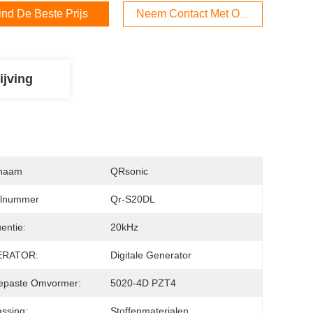
ind De Beste Prijs
Neem Contact Met Ons Op
ijving
naam
QRsonic
lnummer
Qr-S20DL
entie:
20kHz
ERATOR:
Digitale Generator
epaste Omvormer:
5020-4D PZT4
ssing:
Stoffenmaterialen