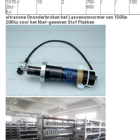
1070-
/
10
2
700-
/
/
100
2bz-
800
BJ
ultrasone Ononderbroken het Lassenomvormer van 1500w
20Khz voor het Niet-geweven Stof Plakken