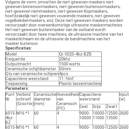
Volgens de vorm, omvatten de niet-geweven maskers niet-
geweven binnenoormaskers, niet-geweven buitenoormaskers,
niet-geweven riemmaskers, niet-geweven Kopmaskers,
hoofdzakelijk niet-geweven vouwende maskers, niet-geweven
vogelbekdiermaskers, enz. Deze niet-geweven maskers worden
veroorzaakt door overeenkomstige ultrasone maskermachines.
Het niet-geweven buitenmasker van de oorband wordt
veroorzaakt door twee machines, de ultrasone machine van het
maskerlichaam en de ultrasone de bandmachine van het
masker buitenoor.
Specificaties:
Model
Qr-5020-4bz-BZB
Frequentie
20khz
Outputmacht
1500 watts
Ceramische schijfdiameter
50mm
Qty van ceramische schijven
4pcs
Capacitieve weerstand
11-16nf
Toepassing
Plastic lassenmachine
Parameters:
Punt
Verbind
Ceramische
Hoeveelheid
Capacitieve
Inpu
Nr.
schroef
diameter
van
weerstand
(w)
(Grootte)
(mm)
Ceramisch
Geel
Grijs
Zwart
(PC)
6015-
M16 *1
60
4
9000-
10000-
12500-
2600
4bz-
10000
11000
13500
BZ
6015-
M16 *1
60
4
9000-
10000-
12500-
2600