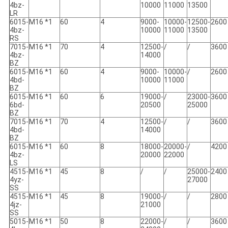
4bz-
10000
11000
13500
LR
6015-
M16 *1
60
4
9000-
10000-
12500-
2600
4bz-
10000
11000
13500
RS
7015-
M16 *1
70
4
12500-
/
/
3600
4bz-
14000
BZ
6015-
M16 *1
60
4
9000-
10000-
/
2600
4bd-
10000
11000
BZ
6015-
M16 *1
60
6
19000-
/
23000-
3600
6bd-
20500
25000
BZ
7015-
M16 *1
70
4
12500-
/
/
3600
4bd-
14000
BZ
6015-
M16 *1
60
8
18000-
20000-
/
4200
4bz-
20000
22000
LS
4515-
M16 *1
45
8
/
/
25000-
2400
4yz-
27000
SS
4515-
M16 *1
45
8
19000-
/
/
2800
4jz-
21000
SS
5015-
M16 *1
50
8
22000-
/
/
3600