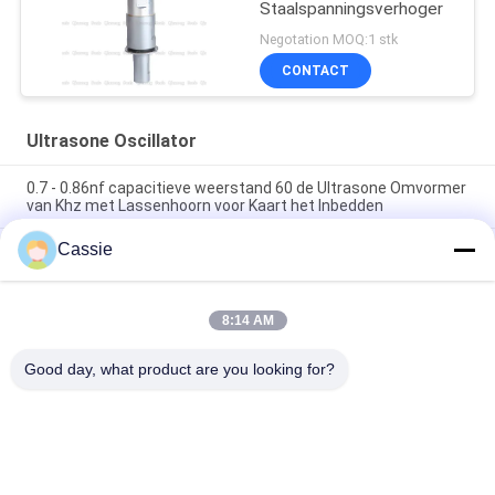
Staalspanningsverhoger
Negotation MOQ:1 stk
CONTACT
Ultrasone Oscillator
0.7 - 0.86nf capacitieve weerstand 60 de Ultrasone Omvormer
van Khz met Lassenhoorn voor Kaart het Inbedden
Cassie
Het verstrekken van Masker die Noodzakelijk Ultrasoon
Materiaal aanpassen met 20Khz-Keramiekomvormer het
Verzegelen
8:14 AM
15Khz de ultrasone Vervangstukken van de Hoge
Machtsomvormer 2600w voor N95-Masker Passende Lijn
Good day, what product are you looking for?
populaire categorieën
Alle
Ultrasoon 
Ultrasone 