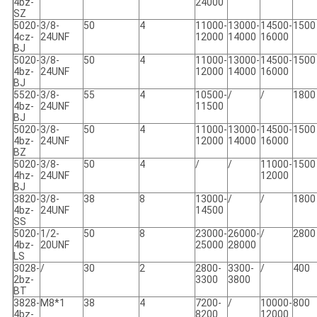
4bz-
24000
SZ
5020-
3/8-
50
4
11000-
13000-
14500-
1500
4cz-
24UNF
12000
14000
16000
BJ
5020-
3/8-
50
4
11000-
13000-
14500-
1500
4bz-
24UNF
12000
14000
16000
BJ
5520-
3/8-
55
4
10500-
/
/
1800
4bz-
24UNF
11500
BJ
5020-
3/8-
50
4
11000-
13000-
14500-
1500
4bz-
24UNF
12000
14000
16000
BZ
5020-
3/8-
50
4
/
/
11000-
1500
4hz-
24UNF
12000
BJ
3820-
3/8-
38
8
13000-
/
/
1800
4bz-
24UNF
14500
SS
5020-
1/2-
50
8
23000-
26000-
/
2800
4bz-
20UNF
25000
28000
LS
3028-
/
30
2
2800-
3300-
/
400
2bz-
3300
3800
BT
3828-
M8*1
38
4
7200-
/
10000-
800
4bz-
8200
12000