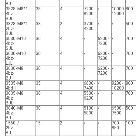
BJ
3828-
M8*1
38
4
7200-
/
10000-
800
4bz-
8200
12000
BJL
3828-
M8*1
38
2
3700-
/
/
500
2bz-
4200
BJL
3030-
M10
30
4
/
6200-
/
700
4bz-
7200
SJL
3030-
M10
30
4
/
6200-
/
700
4bz-
7200
LJL
3030-
M8
30
4
/
6200-
/
700
4bz-
7200
BJ
3535-
M8
35
4
6600-
/
9200-
800
4bd-II
7400
10200
3035-
M8
30
4
5500-
/
/
700
4bz-
6200
BJL
3040-
M8
30
4
5100-
/
6500-
500
4bz-
5800
7500
BJ
1560-
/
15
2
/
/
700-
100
2bz-
850
BJ