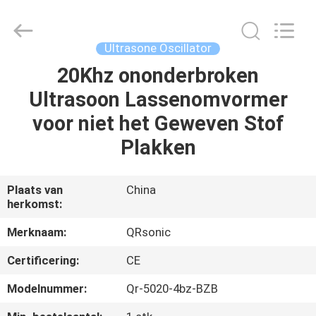
Qianrong
Automation
Equipment
Co.,Ltd.
All
Ultrasone Oscillator
Rights
Reserved.
20Khz ononderbroken
THUIS
Ultrasoon Lassenomvormer
PRODUCTEN
voor niet het Geweven Stof
Plakken
OVER
ONS
Plaats van
China
herkomst:
FABRIEKSTOCHT
Merknaam:
QRsonic
Certificering:
CE
KWALITEITSCONTROLE
Modelnummer:
Qr-5020-4bz-BZB