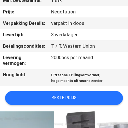
Min. bestelaantal:
1 stk
NEEM
CONTACT
Prijs:
Negotation
MET
Verpakking Details:
verpakt in doos
ONS
Levertijd:
3 werkdagen
OP
Betalingscondities:
T / T, Western Union
Levering
2000pcs per maand
NIEUWS
vermogen:
Hoog licht:
,
Ultrasone Trillingsomvormer
GEVALLEN
hoge machts ultrasone zender
OFFERTE
BESTE PRIJS
AANVRAGEN
SITEMAP