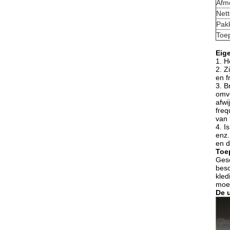
Afm
Nett
Pak
Toe
Eig
1.
H
2. Z
en f
3. B
omvo
afwi
freq
van 
4. I
enz.
en d
Toe
Gesc
bes
kled
moed
De 