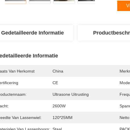
V
Gedetailleerde Informatie
Productbeschr
edetailleerde Informatie
laats Van Herkomst
China
Merk
rtificering
CE
Mode
roductennaam:
Ultrasone Uitrusting
Frequ
acht:
2600W
Spann
reedte Van Lassenwiel:
120*25MM
Netto
aterialen Van Lassenhoorn:
Staal
PACK