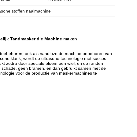
rasone stoffen naaimachine
delijk Tandmasker die Machine maken
ingstoebehoren, ook als naadloze de machinetoebehoren van
asone klank, wordt de ultrasone technologie met succes
kt zodra door speciale bloem een wiel, en de randen
 schade, geen bramen, en dan gebruikt samen met de
hnologie voor de productie van maskermachines te