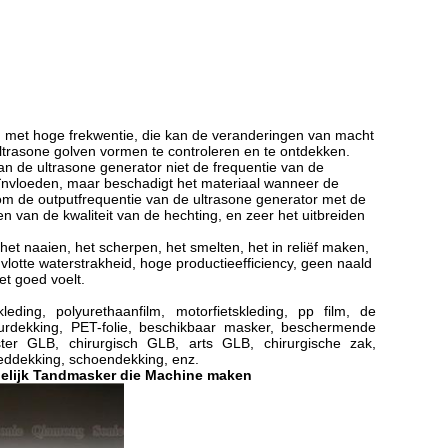
g met hoge frekwentie, die kan de veranderingen van macht
trasone golven vormen te controleren en te ontdekken.
an de ultrasone generator niet de frequentie van de
eïnvloeden, maar beschadigt het materiaal wanneer de
 om de outputfrequentie van de ultrasone generator met de
van de kwaliteit van de hechting, en zeer het uitbreiden
 het naaien, het scherpen, het smelten, het in reliëf maken,
lotte waterstrakheid, hoge productieefficiency, geen naald
t goed voelt.
eding, polyurethaanfilm, motorfietskleding, pp film, de
rdekking, PET-folie, beschikbaar masker, beschermende
egster GLB, chirurgisch GLB, arts GLB, chirurgische zak,
beddekking, schoendekking, enz.
delijk Tandmasker die Machine maken