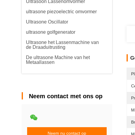
Ultrasoon Lassenomvormer
ultrasone piezoelectric omvormer
Ultrasone Oscillator
ultrasone golfgenerator
Ultrasone het Lassenmachine van
de Draaduitrusting
De ultrasone Machine van het
G
Metaallassen
P
Ce
Neem contact met ons op
P
M
B
Neem nu contact op
M