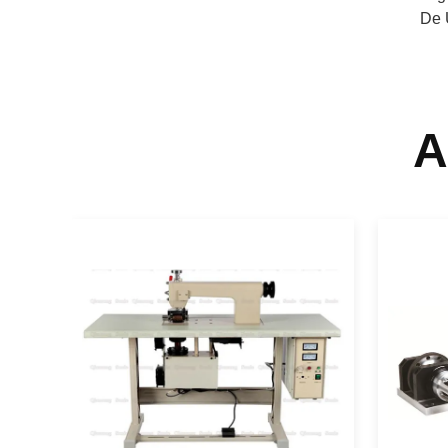
De 
A