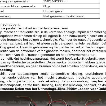
eting van generator
250*150*300mm
o gewicht van generator
6kgs
ket
Houten geval
passing
Niet geweven maskerlassen
enschappen:
oge productflexibiliteit en met lange levensuur
ijn macht en frequentie zijn in de vorm van analoge impulsschommelin
requentie waarnemen die op elk ogenblik, een nauwkeurige basis om ul
rede frequentie het volgen technologie: Wanneer de outputfrequentie v
rmer aanpast, zal het niet alleen zelfs de experimentele resultaten b
jking groot is. Daarom gebruiken wij frequentie het volgen technologie
uentie van de omvormer verenigbaar te maken, daardoor het verzekeren 
het leven van de ultrasone generator en het omvormerapparaat.
s een efficiënt hechtingsapparaat. Het wordt hoofdzakelijk gebruikt voor
 van synthetische vezelstoffen. De verwerkte producten hebben goede v
raadtoebehoren, en geen bramen op de het smelten oppervlakte, en he
passing:
hikt voor toepassingen zoals automobiele kleding, onzichtbare kl
chermende dekking van het machinesmateriaal, medische apparatuu
ing, chirurgische toga, isolatiekleding, Laboratoriumlaag, verple
erschapszak, eerste hulpuitrusting, luier, kussensloop, bedblad, dek
ultrasone Delen van het Uitrustings15khz 2600w Lassen voor Dui