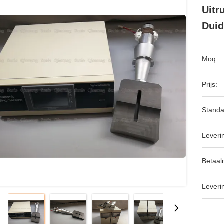
Uitr
Duid
Moq:
Prijs:
Standa
Leveri
Betaal
Leveri