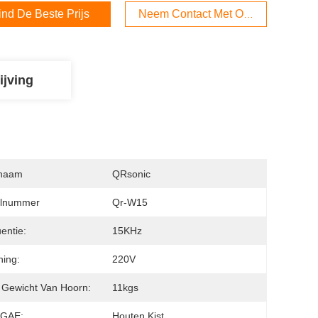
ind De Beste Prijs
Neem Contact Met Ons Op
ijving
naam
QRsonic
lnummer
Qr-W15
entie:
15KHz
ing:
220V
 Gewicht Van Hoorn:
11kgs
GAE:
Houten Kist