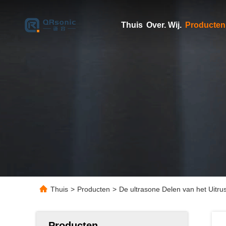
Thuis
Over. Wij.
Producten
Thuis
>
Producten
>
De ultrasone Delen van het Uitr
Producten