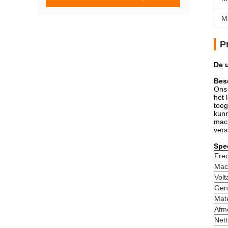
M
P
De 
Besc
Ons 
het 
toeg
kun
mach
vers
Spec
Fre
Mac
Volt
Gen
Mat
Afm
Nett