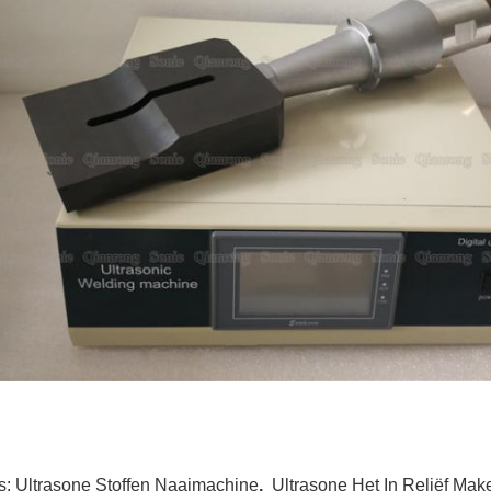
s:
Ultrasone Stoffen Naaimachine
,
Ultrasone Het In Reliëf Ma