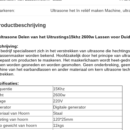
arkeren:
Ultrasone het In reliëf maken Machine
, 
ult
roductbeschrijving
ultrasone Delen van het Uitrustings15khz 2600w Lassen voor Dui
hrijving:
bedrijf specialiseert zich in het verstrekken van ultrasone die hecht
lassenmasker worden bekend. Hoofdzakelijk door het principe van ultr
epast om producten te maskeren. Het maskerlichaam wordt heet-gedru
nen worden gesneden en worden gesmolten. Geen onderbreking, geen
ine van het earbandlassen en ander materiaal om kern ultrasone tec
trekken.
ificaties:
quentie
15Khz
ht
2600w
age
220V
erator
Digitale generator
eriaal van Hoorn
Staal
eting van hoorn
120*25mm
o gewicht van hoorn
11kgs