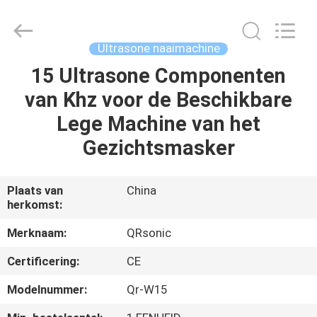
Qianrong
Automation
Equipment
Co.,Ltd.
All
Ultrasone naaimachine
Rights
Reserved.
15 Ultrasone Componenten
THUIS
van Khz voor de Beschikbare
PRODUCTEN
Lege Machine van het
Gezichtsmasker
OVER
ONS
Plaats van
China
herkomst:
FABRIEKSTOCHT
Merknaam:
QRsonic
Certificering:
CE
KWALITEITSCONTROLE
Modelnummer:
Qr-W15