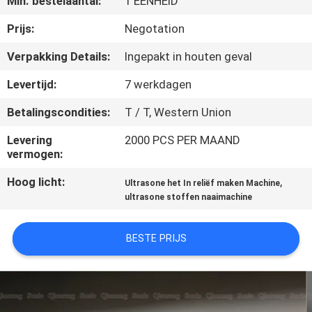
Min. bestelaantal:
1 EENHEID
NEEM
CONTACT
Prijs:
Negotation
MET
Verpakking Details:
Ingepakt in houten geval
ONS
Levertijd:
7 werkdagen
OP
Betalingscondities:
T / T, Western Union
Levering
2000 PCS PER MAAND
NIEUWS
vermogen:
Hoog licht:
,
Ultrasone het In reliëf maken Machine
GEVALLEN
ultrasone stoffen naaimachine
OFFERTE
BESTE PRIJS
AANVRAGEN
SITEMAP