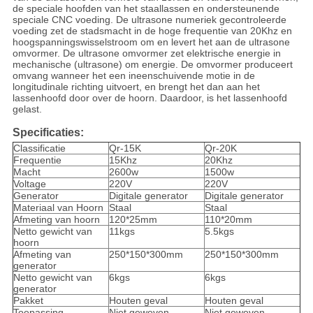
de speciale hoofden van het staallassen en ondersteunende
speciale CNC voeding. De ultrasone numeriek gecontroleerde
voeding zet de stadsmacht in de hoge frequentie van 20Khz en
hoogspanningswisselstroom om en levert het aan de ultrasone
omvormer. De ultrasone omvormer zet elektrische energie in
mechanische (ultrasone) om energie. De omvormer produceert
omvang wanneer het een ineenschuivende motie in de
longitudinale richting uitvoert, en brengt het dan aan het
lassenhoofd door over de hoorn. Daardoor, is het lassenhoofd
gelast.
Specificaties:
Classificatie
Qr-15K
Qr-20K
Frequentie
15Khz
20Khz
Macht
2600w
1500w
Voltage
220V
220V
Generator
Digitale generator
Digitale generator
Materiaal van Hoorn
Staal
Staal
Afmeting van hoorn
120*25mm
110*20mm
Netto gewicht van
11kgs
5.5kgs
hoorn
Afmeting van
250*150*300mm
250*150*300mm
generator
Netto gewicht van
6kgs
6kgs
generator
Pakket
Houten geval
Houten geval
Toepassing
Niet geweven
Niet geweven