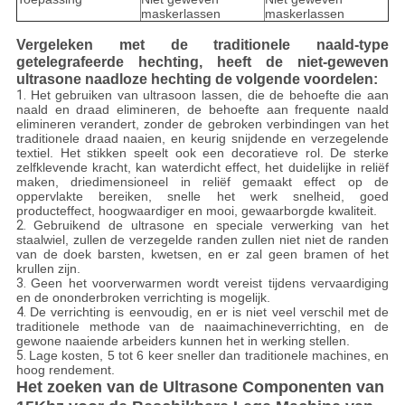
maskerlassen
maskerlassen
Vergeleken met de traditionele naald-type
getelegrafeerde hechting, heeft de niet-geweven
ultrasone naadloze hechting de volgende voordelen:
1.
Het gebruiken van ultrasoon lassen, die de behoefte die aan
naald en draad elimineren, de behoefte aan frequente naald
elimineren verandert, zonder de gebroken verbindingen van het
traditionele draad naaien, en keurig snijdende en verzegelende
textiel. Het stikken speelt ook een decoratieve rol. De sterke
zelfklevende kracht, kan waterdicht effect, het duidelijke in reliëf
maken, driedimensioneel in reliëf gemaakt effect op de
oppervlakte bereiken, snelle het werk snelheid, goed
producteffect, hoogwaardiger en mooi, gewaarborgde kwaliteit.
2.
Gebruikend de ultrasone en speciale verwerking van het
staalwiel, zullen de verzegelde randen zullen niet niet de randen
van de doek barsten, kwetsen, en er zal geen bramen of het
krullen zijn.
3.
Geen het voorverwarmen wordt vereist tijdens vervaardiging
en de ononderbroken verrichting is mogelijk.
4.
De verrichting is eenvoudig, en er is niet veel verschil met de
traditionele methode van de naaimachineverrichting, en de
gewone naaiende arbeiders kunnen het in werking stellen.
5.
Lage kosten, 5 tot 6 keer sneller dan traditionele machines, en
hoog rendement.
Het zoeken van de Ultrasone Componenten van