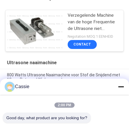
Verzegelende Machine
van de hoge Frequentie
de Ultrasone niet
Geweven Zak
Negotation MOQ:1 EENHEID
CONTACT
Ultrasone naaimachine
800 Watts Ultrasone Naaimachine voor Stof die Snijdend met
12mm Roterend Wiel verzegelen
Cassie
Naadloze het Systeem van het hoge Frequentie20khz 2500w
Ultrasone Lassen
2:00 PM
Hoge snelheid Ultrasone Sonotroda met Digitale Generator
voor Transuerse-Las
Good day, what product are you looking for?
populaire categorieën
Alle