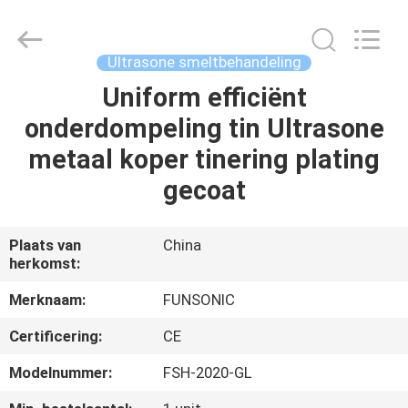
Qianrong
Automation
Equipment
Co.,Ltd.
All
Ultrasone smeltbehandeling
Rights
Reserved.
Uniform efficiënt
THUIS
onderdompeling tin Ultrasone
PRODUCTEN
metaal koper tinering plating
gecoat
OVER
ONS
Plaats van
China
herkomst:
FABRIEKSTOCHT
Merknaam:
FUNSONIC
Certificering:
CE
KWALITEITSCONTROLE
Modelnummer:
FSH-2020-GL