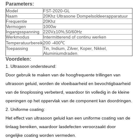
Parameters:
Model
FST-2020-GL
Naam
20Khz Ultrasone Dompelsoldeerapparatuur
Frequentie
20Khz
Vermogen
1000w
Ingangsspanning
220V±10%,50/60Hz
Werkmodus
Intermitterend of continu werken
Temperatuurbereik
200 -400℃
Toepassing
Tin, Indium, Zilver, Koper, Nikkel,
Aluminiumdraden.
Voordelen:
1. Ultrasoon ondersteund:
Door gebruik te maken van de hoogfrequente trillingen van
ultrasoon geluid, worden de vloeibaarheid en bevochtigbaarheid
van de tinoplossing verbeterd, waardoor tin volledig in de kleine
openingen op het oppervlak van de component kan doordringen.
2. Uniforme coating:
Het effect van ultrasoon geluid kan een uniforme coating van de
tinlaag bereiken, waardoor lasdefecten veroorzaakt door
ongelijke coating worden vermeden.