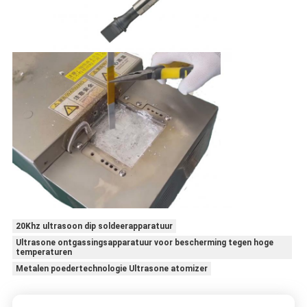
20Khz ultrasoon dip soldeerapparatuur
Ultrasone ontgassingsapparatuur voor bescherming tegen hoge
temperaturen
Metalen poedertechnologie Ultrasone atomizer