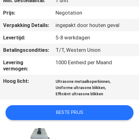
Min. bestelaantal:
1 unit
NEEM
CONTACT
Prijs:
Negotation
MET
Verpakking Details:
ingepakt door houten geval
ONS
Levertijd:
5-8 werkdagen
OP
Betalingscondities:
T/T, Western Union
Levering
1000 Eenheid per Maand
NIEUWS
vermogen:
Hoog licht:
,
Ultrasone metaalkoperbinnen
GEVALLEN
,
Uniforme ultrasone blikken
Efficiënt ultrasone blikken
OFFERTE
BESTE PRIJS
AANVRAGEN
SITEMAP