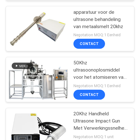
apparatuur voor de
ultrasone behandeling
van metaalsmelt 20khz
Negotation MOQ:1 Eenheid
CONTACT
50Khz
ultrasoonoplosmiddel
voor het atomiseren van
soldeerpoeder
Negotation MOQ:1 Eenheid
CONTACT
20Khz Handheld
Ultrasone Impact Gun
Met Verwerkingssnelheid
≥500mm/min En 1500w
Negotation MOQ:1 unit