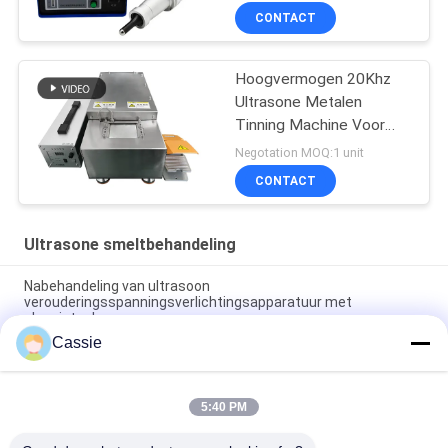
Vermogen
CONTACT
Hoogvermogen 20Khz
Ultrasone Metalen
Tinning Machine Voor
Batterije Elektrode
Negotation MOQ:1 unit
Lassen
CONTACT
Ultrasone smeltbehandeling
Nabehandeling van ultrasoon
verouderingsspanningsverlichtingsapparatuur met
slagpistool
Cassie
Ultrasone metalen atomiseringstechnologie voor tin metalen
mist
5:40 PM
Uniform efficiënt onderdompeling tin Ultrasone metaal koper
tinering plating gecoat