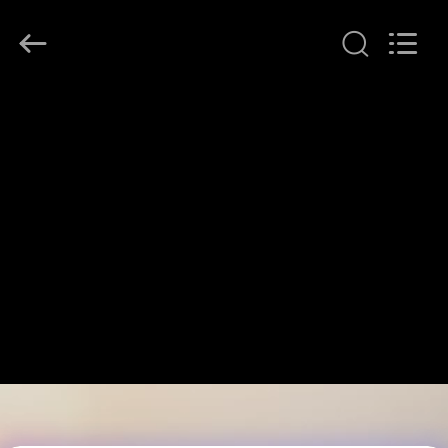
Qianrong
Automation
Equipment
Co.,Ltd.
All
Rights
Reserved.
THUIS
PRODUCTEN
OVER
ONS
FABRIEKSTOCHT
KWALITEITSCONTROLE