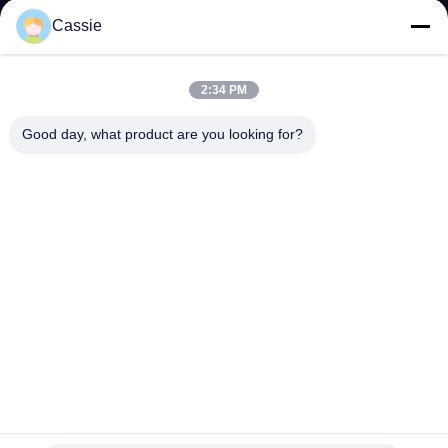
NEEM
Cassie
CONTACT
MET
2:34 PM
ONS
Good day, what product are you looking for?
OP
NIEUWS
GEVALLEN
OFFERTE
AANVRAGEN
100Khz ultrasone sonde spuitstuk voor bloedvaten extractie
met deeltjesgrootte 15-40μm
SITEMAP