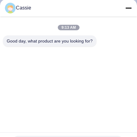
NEEM
Cassie
CONTACT
MET
9:13 AM
ONS
Good day, what product are you looking for?
OP
NIEUWS
GEVALLEN
OFFERTE
AANVRAGEN
Transparante ultrageluidsprecisiecoating met geleidende oxide
SITEMAP