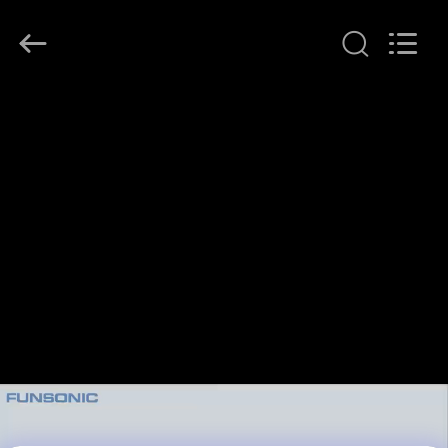
Qianrong
Automation
Equipment
Co.,Ltd.
All
Rights
Reserved.
THUIS
PRODUCTEN
OVER
ONS
FABRIEKSTOCHT
KWALITEITSCONTROLE