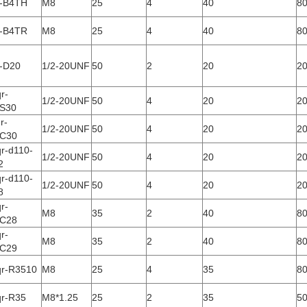
r-B4TH
M8
25
4
40
8
r-B4TR
M8
25
4
40
8
r-D20
1/2-20UNF
50
2
20
2
r-
1/2-20UNF
50
4
20
2
S30
r-
1/2-20UNF
50
4
20
2
C30
qr-d110-
1/2-20UNF
50
4
20
2
2
qr-d110-
1/2-20UNF
50
4
20
2
8
r-
M8
35
2
40
8
C28
r-
M8
35
2
40
8
C29
qr-R3510
M8
25
4
35
8
qr-R35
M8*1.25
25
2
35
5