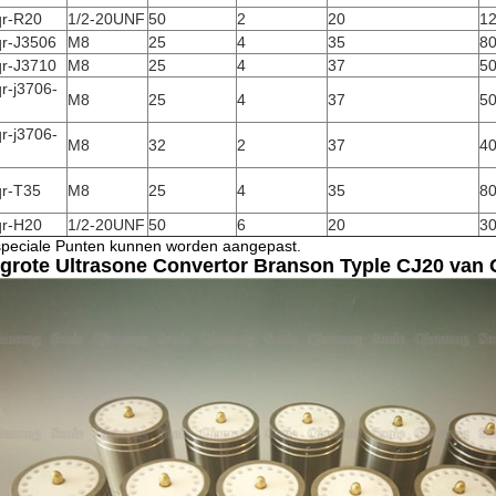
qr-R20
1/2-20UNF
50
2
20
1
qr-J3506
M8
25
4
35
8
qr-J3710
M8
25
4
37
5
r-j3706-
M8
25
4
37
5
r-j3706-
M8
32
2
37
4
qr-T35
M8
25
4
35
8
qr-H20
1/2-20UNF
50
6
20
3
peciale Punten kunnen worden aangepast.
grote Ultrasone Convertor Branson Typle CJ20 van