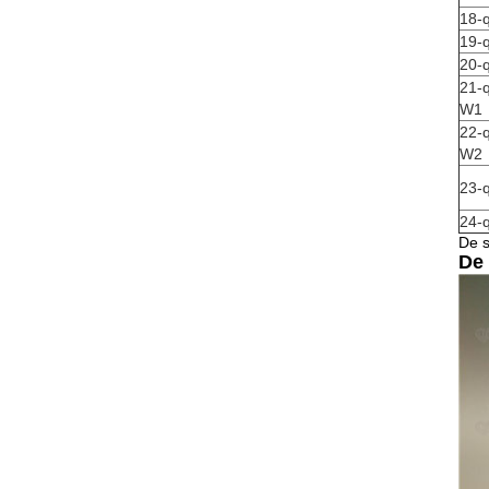
18-
19-
20-
21-q
W1
22-q
W2
23-
24-
De s
De 