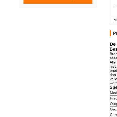
O
M
P
De 
Bes
Bran
asse
Alle
niet
prod
dan 
voll
word
Spe
Mod
Fre
Out
Gez
Cera