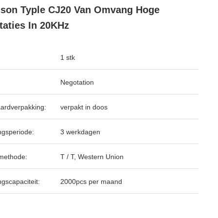
son Typle CJ20 Van Omvang Hoge
taties In 20KHz
1 stk
Negotation
ardverpakking:
verpakt in doos
ngsperiode:
3 werkdagen
methode:
T / T, Western Union
ngscapaciteit:
2000pcs per maand