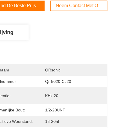
ind De Beste Prijs
Neem Contact Met Ons Op
ijving
naam
QRsonic
lnummer
Qr-5020-CJ20
entie:
KHz 20
enlijke Bout:
1/2-20UNF
itieve Weerstand:
18-20nf