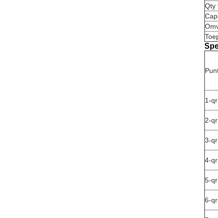
Qty 
Cap
Omv
Toe
Spe
Pun
1-q
2-q
3-q
4-q
5-q
6-q