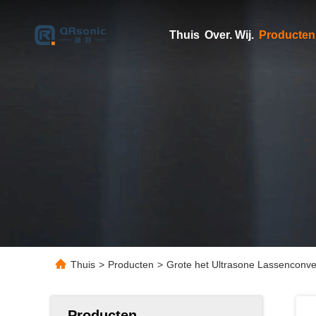
Thuis
Over. Wij.
Producten
Thuis
>
Producten
>
Grote het Ultrasone Lassenconv
Producten