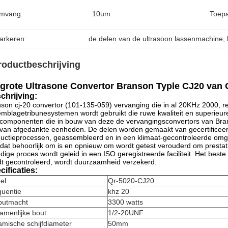
mvang:
10um
Toepa
arkeren:
de delen van de ultrasoon lassenmachine
, 
roductbeschrijving
grote Ultrasone Convertor Branson Typle CJ20 van
chrijving:
son cj-20 convertor (101-135-059) vervanging die in al 20KHz 2000, 
mblagetribunesystemen wordt gebruikt die ruwe kwaliteit en superieur
 componenten die in bouw van deze de vervangingsconvertors van Bran
 van afgedankte eenheden. De delen worden gemaakt van gecertificeerd
uctieprocessen, geassembleerd en in een klimaat-gecontroleerde omge
dat behoorlijk om is en opnieuw om wordt getest verouderd om prestat
edige proces wordt geleid in een ISO geregistreerde faciliteit. Het best
t gecontroleerd, wordt duurzaamheid verzekerd.
cificaties:
el
Qr-5020-CJ20
quentie
khz 20
putmacht
3300 watts
amenlijke bout
1/2-20UNF
mische schijfdiameter
50mm