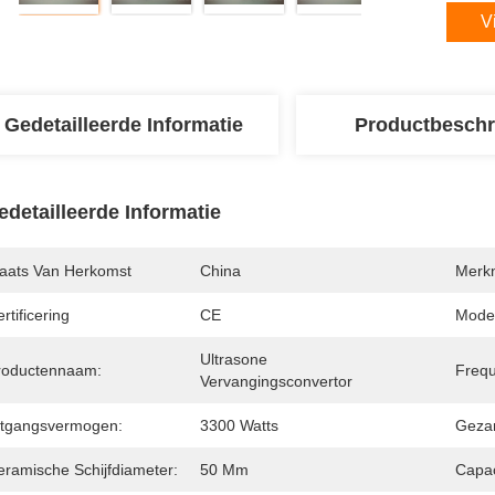
V
Gedetailleerde Informatie
Productbeschr
edetailleerde Informatie
laats Van Herkomst
China
Merk
rtificering
CE
Mode
Ultrasone 
roductennaam:
Frequ
Vervangingsconvertor
itgangsvermogen:
3300 Watts
Gezam
eramische Schijfdiameter:
50 Mm
Capac