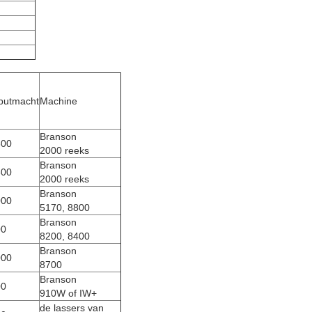
putmacht
Machine
Branson
300
2000 reeks
Branson
300
2000 reeks
Branson
000
5170, 8800
Branson
00
8200, 8400
Branson
000
8700
Branson
00
910W of IW+
de lassers van