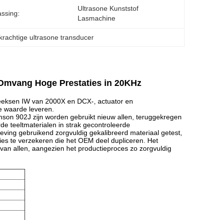
Ultrasone Kunststof 
ssing:
Lasmachine
krachtige ultrasone transducer
 Omvang Hoge Prestaties in 20KHz
reeksen IW van 2000X en DCX-, actuator en
e waarde leveren.
son 902J zijn worden gebruikt nieuw allen, teruggekregen
e teeltmaterialen in strak gecontroleerde
ving gebruikend zorgvuldig gekalibreerd materiaal getest,
ies te verzekeren die het OEM deel dupliceren. Het
e van allen, aangezien het productieproces zo zorgvuldig