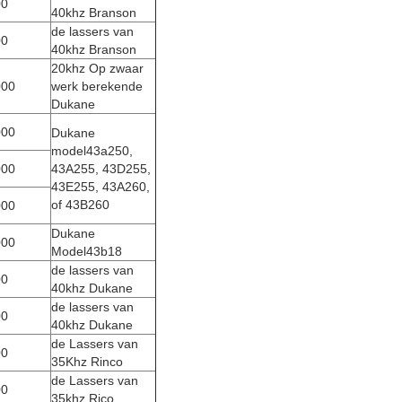
00
40khz Branson
de lassers van
00
40khz Branson
20khz Op zwaar
000
werk berekende
Dukane
000
Dukane
model43a250,
000
43A255, 43D255,
43E255, 43A260,
of 43B260
000
Dukane
000
Model43b18
de lassers van
00
40khz Dukane
de lassers van
00
40khz Dukane
de Lassers van
00
35Khz Rinco
de Lassers van
00
35khz Rico