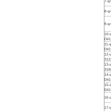
7-q
8-q
9-q
10-q
D41
11-q
D41
12-
312
13-
316
14-q
D41
15-q
D41
16-
17-