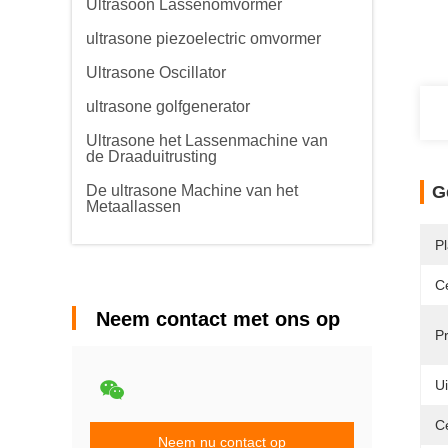
Ultrasoon Lassenomvormer
ultrasone piezoelectric omvormer
Ultrasone Oscillator
ultrasone golfgenerator
Ultrasone het Lassenmachine van
de Draaduitrusting
De ultrasone Machine van het
G
Metaallassen
P
Ce
Neem contact met ons op
P
U
C
Neem nu contact op