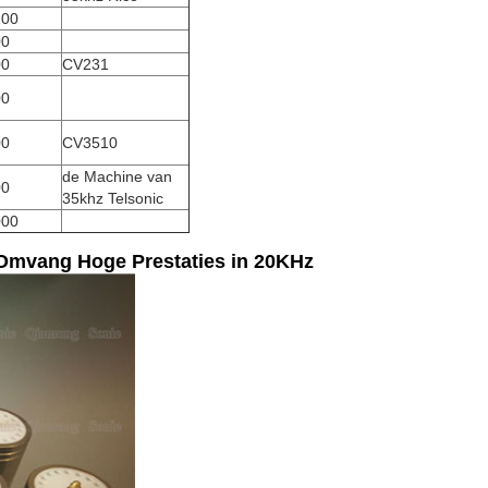
200
00
00
CV231
00
00
CV3510
de Machine van
00
35khz Telsonic
000
 Omvang Hoge Prestaties in 20KHz