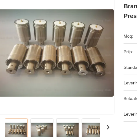
Bran
Pres
Moq:
Prijs:
Standa
Leveri
Betaal
Leveri