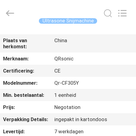
Qianrong
Automation
Equipment
Co.,Ltd.
All
Ultrasone Snijmachine
Rights
Reserved.
THUIS
Plaats van
China
herkomst:
PRODUCTEN
Merknaam:
QRsonic
OVER
Certificering:
CE
ONS
Modelnummer:
Qr-CF305Y
Min. bestelaantal:
1 eenheid
FABRIEKSTOCHT
Prijs:
Negotation
KWALITEITSCONTROLE
Verpakking Details:
ingepakt in kartondoos
Levertijd:
7 werkdagen