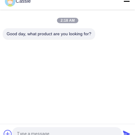
Cassie
40Khz ultrasone 82,5 mm snijmachine voor het snijden van
banden
2:18 AM
Ultrasone hoogfrequente trillingen 20Khz laagtemperatuur
snijden van rubber
Good day, what product are you looking for?
populaire categorieën
Alle
Ultrasoon 
Ultrasone 
Metaallassen
Spuitcoatingsmachine
Ultrasone 
Ultrasone 
Indiumcoating
Sonochemie 
Apparatuur
Ultrasone 
Het Ultrasone 
Smeltbehandeling
Bijgestane 
Machinaal Bewerken
Ultrasoon 
Ultrasone 
Verwerkingsmateriaal
Kunststof 
Lasmachine