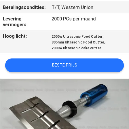
NEEM
Betalingscondities:
T/T, Western Union
CONTACT
Levering
2000 PCs per maand
MET
vermogen:
ONS
Hoog licht:
,
2000w Ultrasonic Food Cutter
OP
,
305mm Ultrasonic Food Cutter
2000w ultrasonic cake cutter
NIEUWS
BESTE PRIJS
GEVALLEN
OFFERTE
AANVRAGEN
SITEMAP