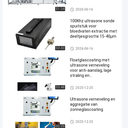
spuituniformiteit
Ultrasone spuitcoatingsmachi
01:34
2026-06-16
ne
100Khz ultrasone sonde
spuitstuk voor
bloedvaten extractie met
deeltjesgrootte 15-40μm
Ultrasone spuitcoatingsmachi
03:43
2026-06-16
ne
Floatglascoating met
ultrasone verneveling
voor anti-aanslag, lage
straling en
corrosiebescherming
Ultrasone spuitcoatingsmachi
03:48
2025-12-25
ne
Ultrasone verneveling en
aggregatie van
zonneglascoating
Ultrasone spuitcoatingsmachi
2025-12-25
ne
00:39