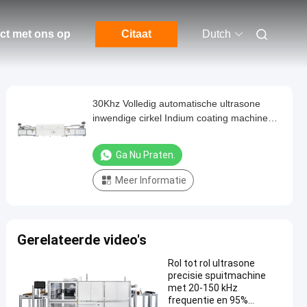
ct met ons op
Citaat
Dutch
30Khz Volledig automatische ultrasone
inwendige cirkel Indium coating machine
met titanium legering coated hoofd
Ga Nu Praten.
Meer Informatie
Gerelateerde video's
Rol tot rol ultrasone
precisie spuitmachine
met 20-150 kHz
frequentie en 95%