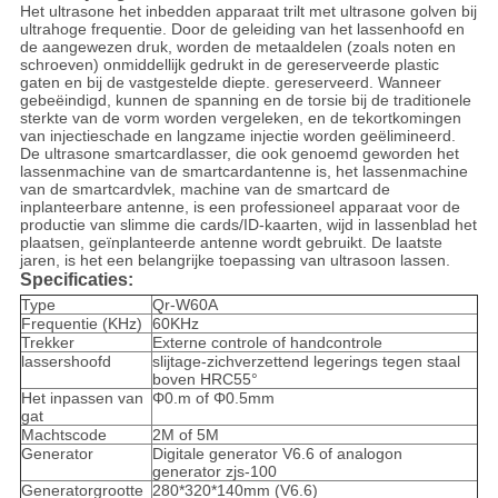
Het ultrasone het inbedden apparaat trilt met ultrasone golven bij
ultrahoge frequentie. Door de geleiding van het lassenhoofd en
de aangewezen druk, worden de metaaldelen (zoals noten en
schroeven) onmiddellijk gedrukt in de gereserveerde plastic
gaten en bij de vastgestelde diepte. gereserveerd. Wanneer
gebeëindigd, kunnen de spanning en de torsie bij de traditionele
sterkte van de vorm worden vergeleken, en de tekortkomingen
van injectieschade en langzame injectie worden geëlimineerd.
De ultrasone smartcardlasser, die ook genoemd geworden het
lassenmachine van de smartcardantenne is, het lassenmachine
van de smartcardvlek, machine van de smartcard de
inplanteerbare antenne, is een professioneel apparaat voor de
productie van slimme die cards/ID-kaarten, wijd in lassenblad het
plaatsen, geïnplanteerde antenne wordt gebruikt. De laatste
jaren, is het een belangrijke toepassing van ultrasoon lassen.
Specificaties:
Type
Qr-W60A
Frequentie (KHz)
60KHz
Trekker
Externe controle of handcontrole
lassershoofd
slijtage-zichverzettend legerings tegen staal
boven HRC55°
Het inpassen van
Φ0.m of Φ0.5mm
gat
Machtscode
2M of 5M
Generator
Digitale generator V6.6 of analogon
generator zjs-100
Generatorgrootte
280*320*140mm (V6.6)