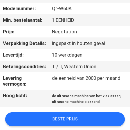
NEEM
Modelnummer:
Qr-W60A
CONTACT
Min. bestelaantal:
1 EENHEID
MET
ONS
Prijs:
Negotation
OP
Verpakking Details:
Ingepakt in houten geval
Levertijd:
10 werkdagen
NIEUWS
Betalingscondities:
T / T, Western Union
GEVALLEN
Levering
de eenheid van 2000 per maand
vermogen:
Hoog licht:
,
OFFERTE
de ultrasone machine van het vleklassen
ultrasone machine plakkend
AANVRAGEN
BESTE PRIJS
SITEMAP