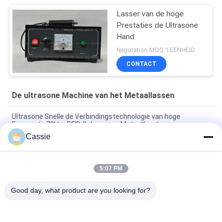
Lasser van de hoge
Prestaties de Ultrasone
Hand
Negotation MOQ:1 EENHEID
CONTACT
De ultrasone Machine van het Metaallassen
Ultrasone Snelle de Verbindingstechnologie van hoge
Frequentie70khz RFID Golven voor Metro Kaart
Cassie
Hoge Frequentie70khz 50W Draagbare Ultrasone Lasser voor
het Lassen van de Koperantenne
5:07 PM
Antenne die de Ultrasone Machine van het Metaallassen
inbedt
Good day, what product are you looking for?
populaire categorieën
Alle