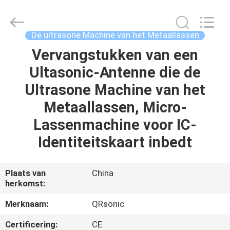
Qianrong
Automation
Equipment
Co.,Ltd.
All
De ultrasone Machine van het Metaallassen
Rights
Reserved.
Vervangstukken van een
THUIS
Ultasonic-Antenne die de
PRODUCTEN
Ultrasone Machine van het
Metaallassen, Micro-
OVER
Lassenmachine voor IC-
ONS
Identiteitskaart inbedt
FABRIEKSTOCHT
Plaats van
China
herkomst:
KWALITEITSCONTROLE
Merknaam:
QRsonic
Certificering:
CE