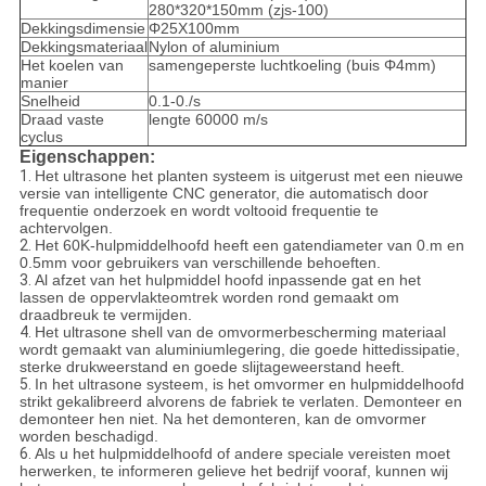
280*320*150mm (zjs-100)
Dekkingsdimensie
Φ25X100mm
Dekkingsmateriaal
Nylon of aluminium
Het koelen van
samengeperste luchtkoeling (buis Φ4mm)
manier
Snelheid
0.1-0./s
Draad vaste
lengte 60000 m/s
cyclus
Eigenschappen:
1.
Het ultrasone het planten systeem is uitgerust met een nieuwe
versie van intelligente CNC generator, die automatisch door
frequentie onderzoek en wordt voltooid frequentie te
achtervolgen.
2.
Het 60K-hulpmiddelhoofd heeft een gatendiameter van 0.m en
0.5mm voor gebruikers van verschillende behoeften.
3.
Al afzet van het hulpmiddel hoofd inpassende gat en het
lassen de oppervlakteomtrek worden rond gemaakt om
draadbreuk te vermijden.
4.
Het ultrasone shell van de omvormerbescherming materiaal
wordt gemaakt van aluminiumlegering, die goede hittedissipatie,
sterke drukweerstand en goede slijtageweerstand heeft.
5.
In het ultrasone systeem, is het omvormer en hulpmiddelhoofd
strikt gekalibreerd alvorens de fabriek te verlaten. Demonteer en
demonteer hen niet. Na het demonteren, kan de omvormer
worden beschadigd.
6.
Als u het hulpmiddelhoofd of andere speciale vereisten moet
herwerken, te informeren gelieve het bedrijf vooraf, kunnen wij