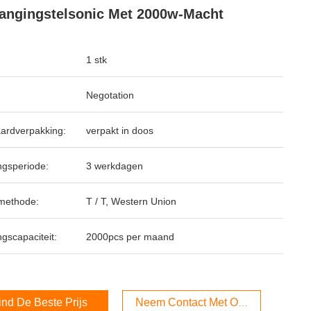
angingstelsonic Met 2000w-Macht
1 stk
Negotation
ardverpakking:
verpakt in doos
ngsperiode:
3 werkdagen
methode:
T / T, Western Union
ngscapaciteit:
2000pcs per maand
ind De Beste Prijs
Neem Contact Met Ons Op