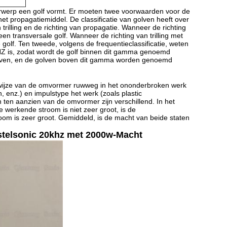
 voorwerp een golf vormt. Er moeten twee voorwaarden voor de
 het propagatiemiddel. De classificatie van golven heeft over
 trilling en de richting van propagatie. Wanneer de richting
een transversale golf. Wanneer de richting van trilling met
golf. Ten tweede, volgens de frequentieclassificatie, weten
HZ is, zodat wordt de golf binnen dit gamma genoemd
olven, en de golven boven dit gamma worden genoemd
 wijze van de omvormer ruwweg in het ononderbroken werk
 enz.) en impulstype het werk (zoals plastic
ten aanzien van de omvormer zijn verschillend. In het
 werkende stroom is niet zeer groot, is de
room is zeer groot. Gemiddeld, is de macht van beide staten
stelsonic 20khz met 2000w-Macht