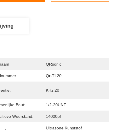
ijving
naam
QRsonic
lnummer
Qr-TL20
entie:
KHz 20
enlijke Bout:
1/2-20UNF
itieve Weerstand:
14000pf
Ultrasone Kunststof 