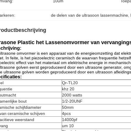
mvang:
10um
Toepa
arkeren:
de delen van de ultrasoon lassenmachine
, 
roductbeschrijving
rasone Plastic het Lassenomvormer van vervanging
chrijving:
ltrasone omvormer is een apparaat van de energieomzetting dat elekt
t. In feite, is het piezoelectric ceramisch de waarvan frequentie hetzelf
oelectric effect van het materiaal om elektrische energie in mechanisc
ltrasone golven eerst geproduceerd door een ultrasone generator, omg
e ultrasone golven worden geproduceerd door een ultrasoon afleiding
cificaties:
el
Qr-TL20
quentie
khz 20
putmacht
2000 watts
amenlijke bout
1/2-20UNF
mische schijfdiameter
50mm
van ceramische schijven
4pcs
acitieve weerstand
14000pf
ang
um 10