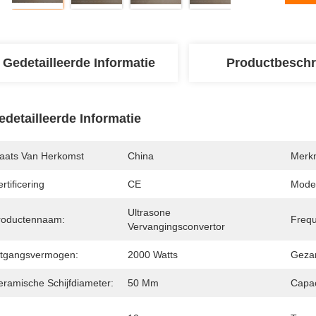
Gedetailleerde Informatie
Productbeschr
edetailleerde Informatie
laats Van Herkomst
China
Merk
rtificering
CE
Mode
Ultrasone 
roductennaam:
Frequ
Vervangingsconvertor
itgangsvermogen:
2000 Watts
Gezam
eramische Schijfdiameter:
50 Mm
Capac