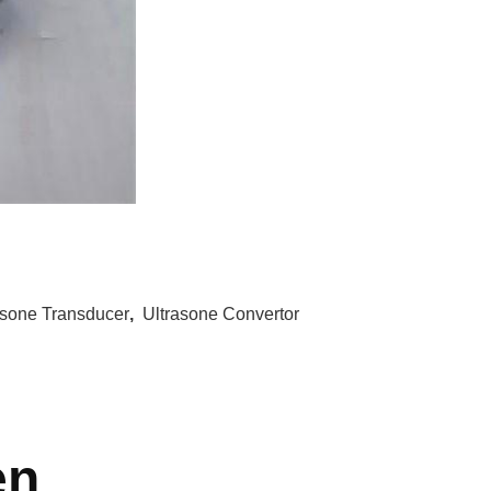
asone Transducer
,
Ultrasone Convertor
en