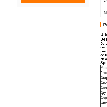
O
M
P
Ult
Bes
De u
omze
piez
de u
en d
Spe
Mod
Fre
Out
Gez
Cera
Qty 
Cap
Omv