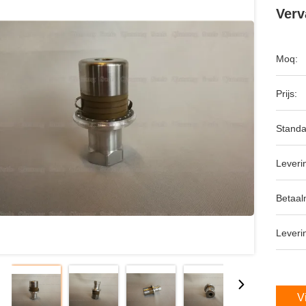
Verv
Moq:
Prijs:
Standa
Leveri
Betaal
Leveri
V