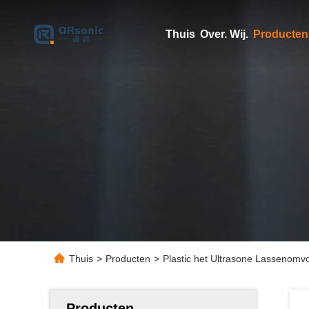
Thuis
Over. Wij.
Producten
Thuis
>
Producten
>
Plastic het Ultrasone Lassenomv
Producten