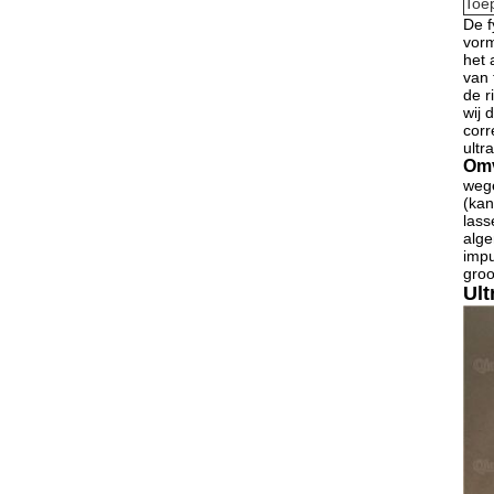
Toe
De f
vorm
het 
van 
de r
wij 
corr
ultr
Omv
wege
(kan
lass
alge
impu
groo
Ult