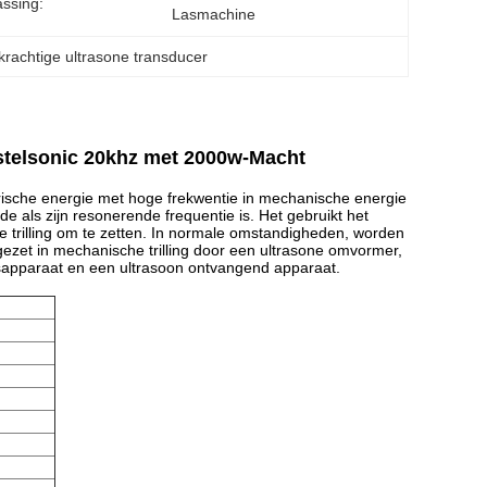
ssing:
Lasmachine
krachtige ultrasone transducer
stelsonic 20khz met 2000w-Macht
rische energie met hoge frekwentie in mechanische energie
de als zijn resonerende frequentie is. Het gebruikt het
he trilling om te zetten. In normale omstandigheden, worden
ezet in mechanische trilling door een ultrasone omvormer,
sapparaat en een ultrasoon ontvangend apparaat.