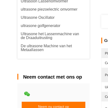
Ultrasoon Lassenomvormer
ultrasone piezoelectric omvormer
Ultrasone Oscillator
ultrasone golfgenerator
Ultrasone het Lassenmachine van
de Draaduitrusting
G
De ultrasone Machine van het
Metaallassen
P
Ce
P
Neem contact met ons op
U
C
Neem nu contact op