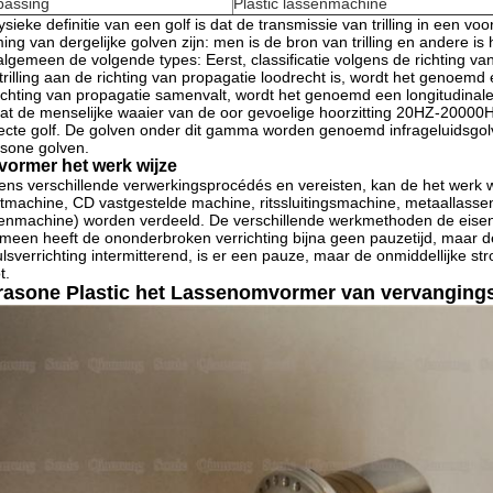
passing
Plastic lassenmachine
ysieke definitie van een golf is dat de transmissie van trilling in een
ing van dergelijke golven zijn: men is de bron van trilling en andere is
algemeen de volgende types: Eerst, classificatie volgens de richting van
trilling aan de richting van propagatie loodrecht is, wordt het genoemd 
ichting van propagatie samenvalt, wordt het genoemd een longitudinale 
dat de menselijke waaier van de oor gevoelige hoorzitting 20HZ-20000
ecte golf. De golven onder dit gamma worden genoemd infrageluidsg
asone golven.
ormer het werk wijze
ns verschillende verwerkingsprocédés en vereisten, kan de het werk
tmachine, CD vastgestelde machine, ritssluitingsmachine, metaallassen,
enmachine) worden verdeeld. De verschillende werkmethoden de eisen 
meen heeft de ononderbroken verrichting bijna geen pauzetijd, maar de
lsverrichting intermitterend, is er een pauze, maar de onmiddellijke st
t.
rasone Plastic het Lassenomvormer van vervanging