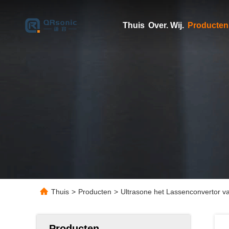
Thuis
Over. Wij.
Producten
Thuis
>
Producten
>
Ultrasone het Lassenconvertor v
Producten