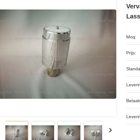
Verv
Lass
Moq:
Prijs:
Standa
Leveri
Betaal
Leveri