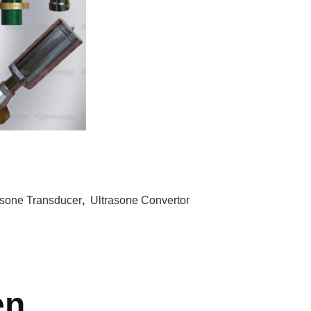
asone Transducer
,
Ultrasone Convertor
en