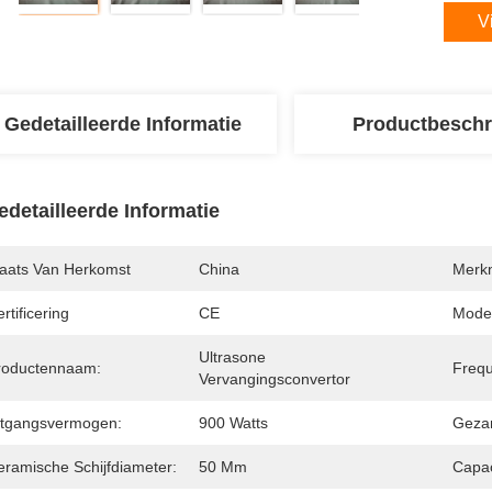
V
Gedetailleerde Informatie
Productbeschr
edetailleerde Informatie
laats Van Herkomst
China
Merk
rtificering
CE
Mode
Ultrasone 
roductennaam:
Frequ
Vervangingsconvertor
itgangsvermogen:
900 Watts
Gezam
eramische Schijfdiameter:
50 Mm
Capac