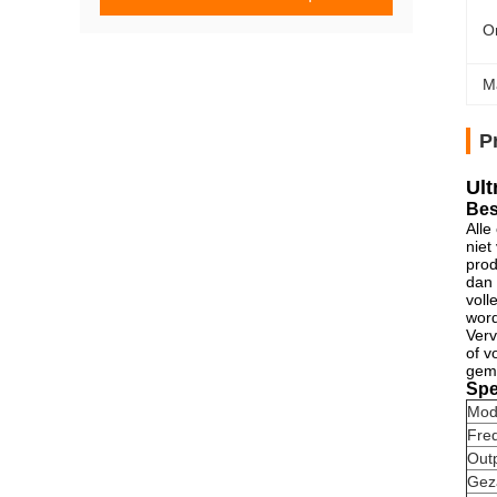
O
M
P
Ult
Bes
Alle
niet
prod
dan 
voll
word
Verv
of v
gema
Spe
Mod
Fre
Out
Gez