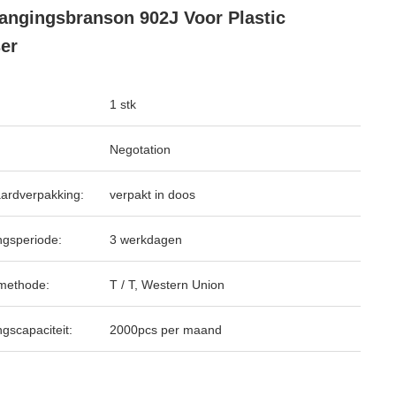
angingsbranson 902J Voor Plastic
er
1 stk
Negotation
ardverpakking:
verpakt in doos
ngsperiode:
3 werkdagen
methode:
T / T, Western Union
ngscapaciteit:
2000pcs per maand