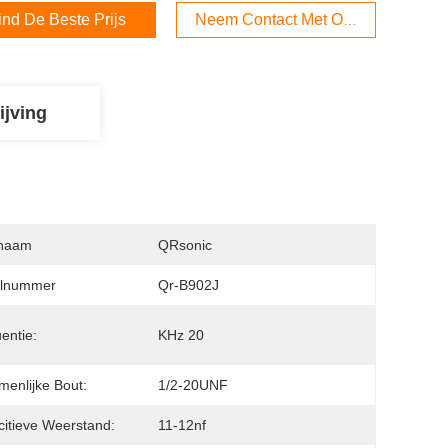
ind De Beste Prijs
Neem Contact Met Ons Op
ijving
naam
QRsonic
lnummer
Qr-B902J
entie:
KHz 20
enlijke Bout:
1/2-20UNF
itieve Weerstand:
11-12nf