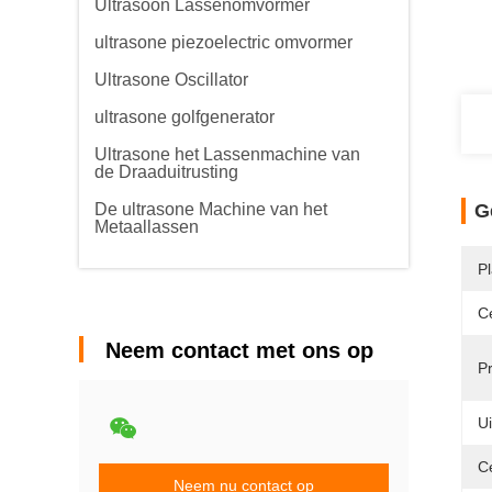
Ultrasoon Lassenomvormer
ultrasone piezoelectric omvormer
Ultrasone Oscillator
ultrasone golfgenerator
Ultrasone het Lassenmachine van
de Draaduitrusting
De ultrasone Machine van het
G
Metaallassen
P
Ce
Neem contact met ons op
P
U
C
Neem nu contact op