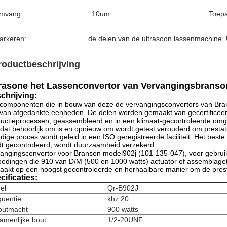
mvang:
10um
Toepa
arkeren:
de delen van de ultrasoon lassenmachine
, 
roductbeschrijving
rasone het Lassenconvertor van Vervangingsbranson
chrijving:
 componenten die in bouw van deze de vervangingsconvertors van Bran
 van afgedankte eenheden. De delen worden gemaakt van gecertificeerd
uctieprocessen, geassembleerd en in een klimaat-gecontroleerde omge
dat behoorlijk om is en opnieuw om wordt getest verouderd om prestat
edige proces wordt geleid in een ISO geregistreerde faciliteit. Het best
t gecontroleerd, wordt duurzaamheid verzekerd.
angingsconvertor voor Branson model902j (101-135-047), voor gebrui
oedingen die 910 van D/M (500 en 1000 watts) actuator of assemblag
akt op een hoogst gecontroleerde en herhaalbare manier om de prest
cificaties:
el
Qr-B902J
quentie
khz 20
putmacht
900 watts
amenlijke bout
1/2-20UNF