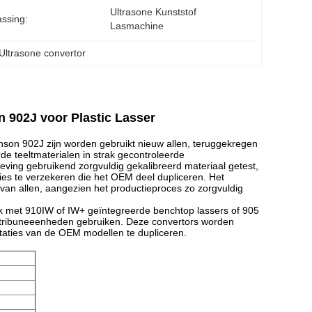
Ultrasone Kunststof 
ssing:
Lasmachine
Ultrasone convertor
 902J voor Plastic Lasser
son 902J zijn worden gebruikt nieuw allen, teruggekregen
e teeltmaterialen in strak gecontroleerde
ving gebruikend zorgvuldig gekalibreerd materiaal getest,
ies te verzekeren die het OEM deel dupliceren. Het
e van allen, aangezien het productieproces zo zorgvuldig
k met 910IW of IW+ geïntegreerde benchtop lassers of 905
etribuneeenheden gebruiken. Deze convertors worden
aties van de OEM modellen te dupliceren.