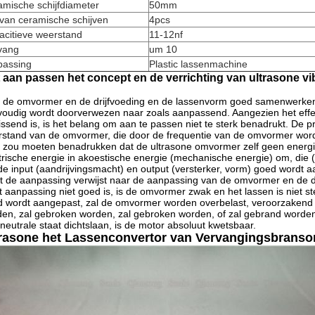
mische schijfdiameter
50mm
van ceramische schijven
4pcs
acitieve weerstand
11-12nf
ang
um 10
passing
Plastic lassenmachine
 aan passen het concept en de verrichting van ultrasone vi
 de omvormer en de drijfvoeding en de lassenvorm goed samenwerken 
oudig wordt doorverwezen naar zoals aanpassend. Aangezien het effe
issend is, is het belang om aan te passen niet te sterk benadrukt. De 
stand van de omvormer, die door de frequentie van de omvormer word
zou moeten benadrukken dat de ultrasone omvormer zelf geen energiege
trische energie in akoestische energie (mechanische energie) om, die
de input (aandrijvingsmacht) en output (versterker, vorm) goed wordt 
t de aanpassing verwijst naar de aanpassing van de omvormer en de dr
t aanpassing niet goed is, is de omvormer zwak en het lassen is niet st
 wordt aangepast, zal de omvormer worden overbelast, veroorzakend sl
en, zal gebroken worden, zal gebroken worden, of zal gebrand worden. 
neutrale staat dichtslaan, is de motor absoluut kwetsbaar.
rasone het Lassenconvertor van Vervangingsbranson