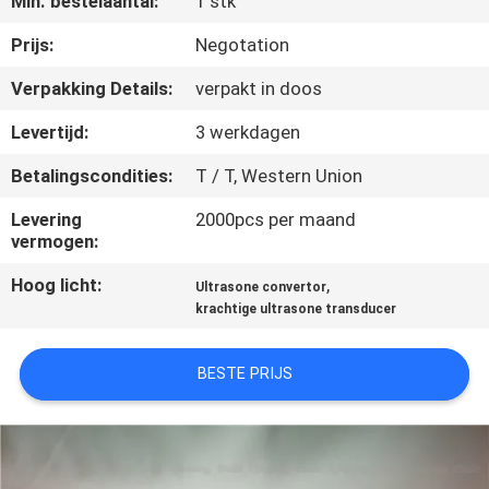
Min. bestelaantal:
1 stk
NEEM
CONTACT
Prijs:
Negotation
MET
Verpakking Details:
verpakt in doos
ONS
Levertijd:
3 werkdagen
OP
Betalingscondities:
T / T, Western Union
Levering
2000pcs per maand
NIEUWS
vermogen:
Hoog licht:
,
Ultrasone convertor
GEVALLEN
krachtige ultrasone transducer
OFFERTE
BESTE PRIJS
AANVRAGEN
SITEMAP