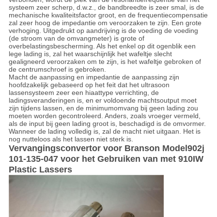
systeem zeer scherp, d.w.z., de bandbreedte is zeer smal, is de
mechanische kwaliteitsfactor groot, en de frequentiecompensatie
zal zeer hoog de impedantie om veroorzaken te zijn. Een grote
verhoging. Uitgedrukt op aandrijving is de voeding de voeding
(de stroom van de omvangmeter) is grote of
overbelastingsbescherming. Als het enkel op dit ogenblik een
lege lading is, zal het waarschijnlijk het wafeltje slecht
gealigneerd veroorzaken om te zijn, is het wafeltje gebroken of
de centrumschroef is gebroken.
Macht de aanpassing en impedantie de aanpassing zijn
hoofdzakelijk gebaseerd op het feit dat het ultrasoon
lassensysteem zeer een hiaattype verrichting, de
ladingsveranderingen is, en er voldoende machtsoutput moet
zijn tijdens lassen, en de minimumomvang bij geen lading zou
moeten worden gecontroleerd. Anders, zoals vroeger vermeld,
als de input bij geen lading groot is, beschadigd is de omvormer.
Wanneer de lading volledig is, zal de macht niet uitgaan. Het is
nog nutteloos als het lassen niet sterk is.
Vervangingsconvertor voor Branson Model902j
101-135-047 voor het Gebruiken van met 910IW
Plastic Lassers