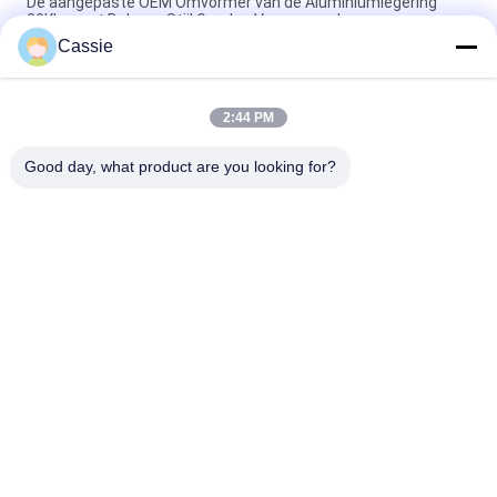
De aangepaste OEM Omvormer van de Aluminiumlegering
20Khz met Dukane-Stijl Gouden Voormassa's
Cassie
35Khz ultrasoon Lassenconvertor 1200w met
Titaniummaterialen
2:44 PM
de Convertor20khz Ultrasone Omvormer van 41S30 Dukane
met Koelluchtgat
Good day, what product are you looking for?
populaire categorieën
Alle
Ultrasoon 
Ultrasone 
Metaallassen
Spuitcoatingsmachine
Ultrasone 
Ultrasone 
Indiumcoating
Sonochemie 
Apparatuur
Ultrasone 
Het Ultrasone 
Smeltbehandeling
Bijgestane 
Machinaal Bewerken
Ultrasoon 
Ultrasone 
Verwerkingsmateriaal
Kunststof 