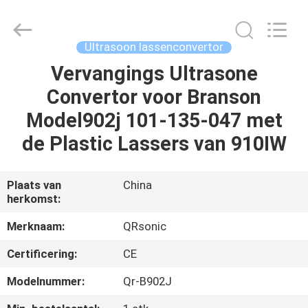
Qianrong
Automation
Equipment
Co.,Ltd.
All
Ultrasoon lassenconvertor
Rights
Reserved.
Vervangings Ultrasone
THUIS
Convertor voor Branson
PRODUCTEN
Model902j 101-135-047 met
de Plastic Lassers van 910IW
OVER
ONS
Plaats van
China
herkomst:
FABRIEKSTOCHT
Merknaam:
QRsonic
Certificering:
CE
KWALITEITSCONTROLE
Modelnummer:
Qr-B902J