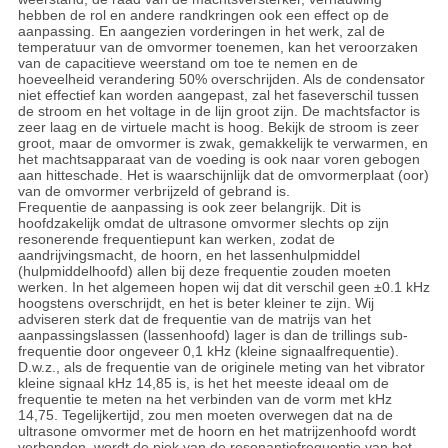
hebben de rol en andere randkringen ook een effect op de
aanpassing. En aangezien vorderingen in het werk, zal de
temperatuur van de omvormer toenemen, kan het veroorzaken
van de capacitieve weerstand om toe te nemen en de
hoeveelheid verandering 50% overschrijden. Als de condensator
niet effectief kan worden aangepast, zal het faseverschil tussen
de stroom en het voltage in de lijn groot zijn. De machtsfactor is
zeer laag en de virtuele macht is hoog. Bekijk de stroom is zeer
groot, maar de omvormer is zwak, gemakkelijk te verwarmen, en
het machtsapparaat van de voeding is ook naar voren gebogen
aan hitteschade. Het is waarschijnlijk dat de omvormerplaat (oor)
van de omvormer verbrijzeld of gebrand is.
Frequentie de aanpassing is ook zeer belangrijk. Dit is
hoofdzakelijk omdat de ultrasone omvormer slechts op zijn
resonerende frequentiepunt kan werken, zodat de
aandrijvingsmacht, de hoorn, en het lassenhulpmiddel
(hulpmiddelhoofd) allen bij deze frequentie zouden moeten
werken. In het algemeen hopen wij dat dit verschil geen ±0.1 kHz
hoogstens overschrijdt, en het is beter kleiner te zijn. Wij
adviseren sterk dat de frequentie van de matrijs van het
aanpassingslassen (lassenhoofd) lager is dan de trillings sub-
frequentie door ongeveer 0,1 kHz (kleine signaalfrequentie).
D.w.z., als de frequentie van de originele meting van het vibrator
kleine signaal kHz 14,85 is, is het het meeste ideaal om de
frequentie te meten na het verbinden van de vorm met kHz
14,75. Tegelijkertijd, zou men moeten overwegen dat na de
ultrasone omvormer met de hoorn en het matrijzenhoofd wordt
verbonden, wordt de piek van de resonantiefrequentie van het