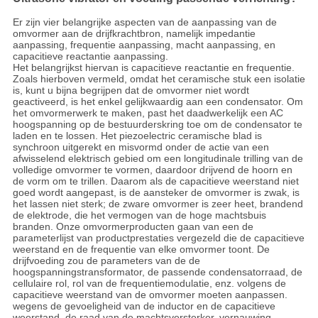
Er zijn vier belangrijke aspecten van de aanpassing van de
omvormer aan de drijfkrachtbron, namelijk impedantie
aanpassing, frequentie aanpassing, macht aanpassing, en
capacitieve reactantie aanpassing.
Het belangrijkst hiervan is capacitieve reactantie en frequentie.
Zoals hierboven vermeld, omdat het ceramische stuk een isolatie
is, kunt u bijna begrijpen dat de omvormer niet wordt
geactiveerd, is het enkel gelijkwaardig aan een condensator. Om
het omvormerwerk te maken, past het daadwerkelijk een AC
hoogspanning op de bestuurderskring toe om de condensator te
laden en te lossen. Het piezoelectric ceramische blad is
synchroon uitgerekt en misvormd onder de actie van een
afwisselend elektrisch gebied om een longitudinale trilling van de
volledige omvormer te vormen, daardoor drijvend de hoorn en
de vorm om te trillen. Daarom als de capacitieve weerstand niet
goed wordt aangepast, is de aansteker de omvormer is zwak, is
het lassen niet sterk; de zware omvormer is zeer heet, brandend
de elektrode, die het vermogen van de hoge machtsbuis
branden. Onze omvormerproducten gaan van een de
parameterlijst van productprestaties vergezeld die de capacitieve
weerstand en de frequentie van elke omvormer toont. De
drijfvoeding zou de parameters van de de
hoogspanningstransformator, de passende condensatorraad, de
cellulaire rol, rol van de frequentiemodulatie, enz. volgens de
capacitieve weerstand van de omvormer moeten aanpassen.
wegens de gevoeligheid van de inductor en de capacitieve
weerstand, de raad van de machtsversterker, vernauwing