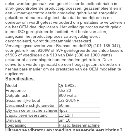
delen worden gemaakt van gecertificeerde teeltmaterialen in
strak gecontroleerde productieprocessen, geassembleerd en in
een klimaat-gecontroleerde omgeving gebruikend zorgvuldig
gekalibreerd materiaal getest, dan dat behoorlijk om is en
opnieuw om wordt getest verouderd om prestaties te verzekeren
die het OEM deel dupliceren. Het volledige proces wordt geleid
in een ISO geregistreerde faciliteit. Het beste van allen,
aangezien het productieproces zo zorgvuldig wordt
gecontroleerd, wordt duurzaamheid verzekerd.
Vervangingsconvertor voor Branson model902j (101-135-047),
voor gebruik met 910IW of IW+ geïntegreerde benchtop lassers
of 905 of voedingen die 910 van D/M (500 en 1000 watts)
actuator of assemblagetribuneeenheden gebruiken. Deze
convertors worden gemaakt op een hoogst gecontroleerde en
herhaalbare manier om de prestaties van de OEM modellen te
dupliceren.
Specificaties:
Model
Qr-B902J
Frequentie
khz 20
Outputmacht
900 watts
Gezamenlijke bout
1/2-20UNF
Ceramische schijfdiameter
50mm
Qty van ceramische schijven
4pcs
Capacitieve weerstand
11-12nf
Omvang
um 10
Toepassing
Plastic lassenmachine
Ultrasone vibrator en voeding passende verrichting?