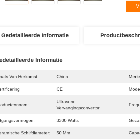
V
Gedetailleerde Informatie
Productbeschr
edetailleerde Informatie
laats Van Herkomst
China
Merk
rtificering
CE
Mode
Ultrasone 
roductennaam:
Frequ
Vervangingsconvertor
itgangsvermogen:
3300 Watts
Gezam
eramische Schijfdiameter:
50 Mm
Capac