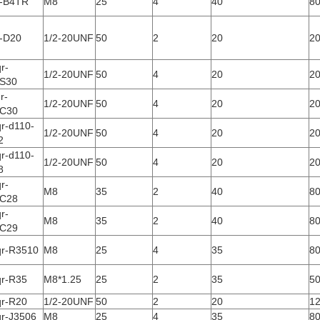
r-B4TR
M8
25
4
40
8
r-D20
1/2-20UNF
50
2
20
2
r-
1/2-20UNF
50
4
20
2
S30
r-
1/2-20UNF
50
4
20
2
C30
qr-d110-
1/2-20UNF
50
4
20
2
2
qr-d110-
1/2-20UNF
50
4
20
2
8
r-
M8
35
2
40
8
C28
r-
M8
35
2
40
8
C29
qr-R3510
M8
25
4
35
8
qr-R35
M8*1.25
25
2
35
5
qr-R20
1/2-20UNF
50
2
20
1
qr-J3506
M8
25
4
35
8