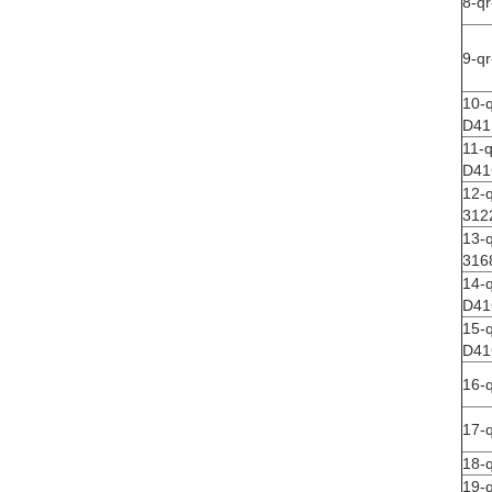
8-q
9-q
10-q
D41
11-q
D41
12-
312
13-
316
14-q
D41
15-q
D41
16-
17-
18-
19-